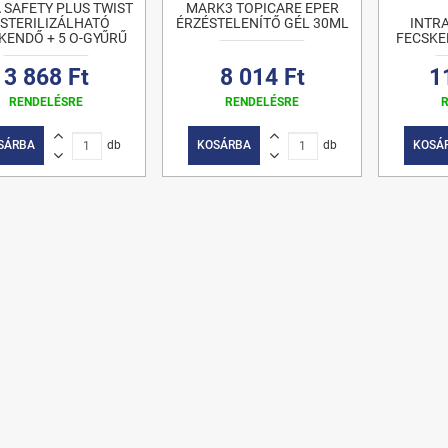
 SAFETY PLUS TWIST
MARK3 TOPICARE EPER
1 STERILIZÁLHATÓ
ÉRZÉSTELENÍTŐ GÉL 30ML
INTR
KENDŐ + 5 O-GYŰRŰ
FECSKE
3 868 Ft
8 014 Ft
1
RENDELÉSRE
RENDELÉSRE
SÁRBA
db
KOSÁRBA
db
KOSÁ