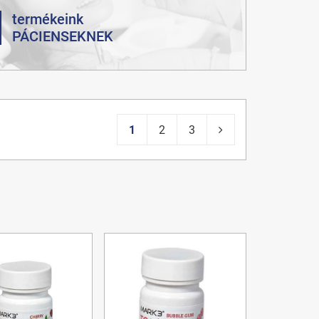
termékeink
PÁCIENSEKNEK
1
2
3