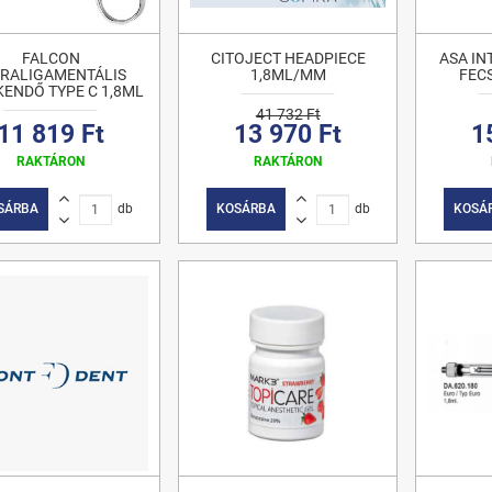
FALCON
CITOJECT HEADPIECE
ASA IN
TRALIGAMENTÁLIS
1,8ML/MM
FEC
KENDŐ TYPE C 1,8ML
41 732 Ft
11 819 Ft
13 970 Ft
1
RAKTÁRON
RAKTÁRON
SÁRBA
db
KOSÁRBA
db
KOSÁ