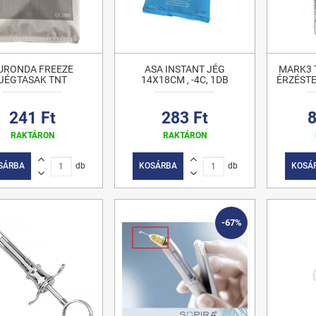
URONDA FREEZE
ASA INSTANT JÉG
MARK3 
JÉGTASAK TNT
14X18CM , -4C, 1DB
ÉRZÉSTE
241 Ft
283 Ft
8
RAKTÁRON
RAKTÁRON
SÁRBA
db
KOSÁRBA
db
KOSÁ
-67%