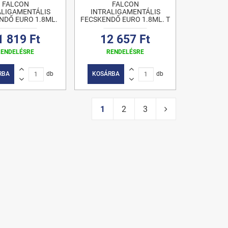
FALCON
FALCON
ALIGAMENTÁLIS
INTRALIGAMENTÁLIS
NDŐ EURO 1.8ML.
FECSKENDŐ EURO 1.8ML. T
1 819 Ft
12 657 Ft
RENDELÉSRE
RENDELÉSRE
RBA
db
KOSÁRBA
db
1
2
3