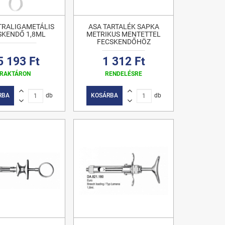
TRALIGAMETÁLIS
ASA TARTALÉK SAPKA
SKENDŐ 1,8ML
METRIKUS MENTETTEL
FECSKENDŐHÖZ
5 193 Ft
1 312 Ft
RAKTÁRON
RENDELÉSRE
RBA
db
KOSÁRBA
db