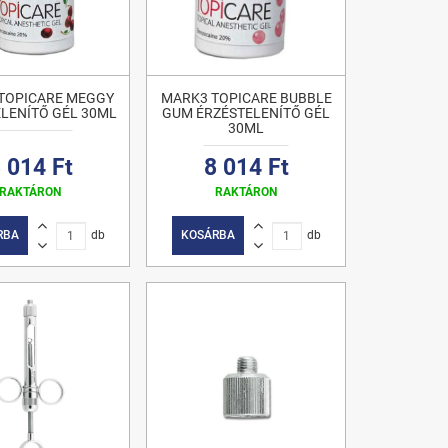
TOPICARE MEGGY
MARK3 TOPICARE BUBBLE
LENÍTŐ GÉL 30ML
GUM ÉRZÉSTELENÍTŐ GÉL
30ML
 014 Ft
8 014 Ft
RAKTÁRON
RAKTÁRON
RBA
db
KOSÁRBA
db