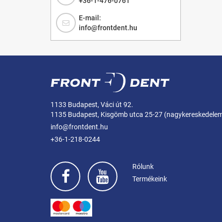
+36-1-476-0761
E-mail:
info@frontdent.hu
1133 Budapest, Váci út 92.
1135 Budapest, Kisgömb utca 25-27 (nagykereskedele
info@frontdent.hu
+36-1-218-0244
Rólunk
Termékeink