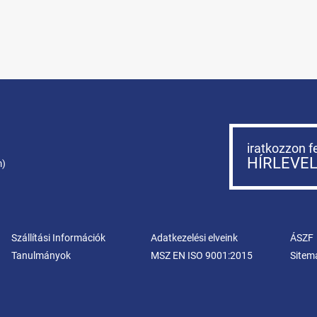
iratkozzon f
HÍRLEVE
m)
Szállítási Információk
Adatkezelési elveink
ÁSZF
Tanulmányok
MSZ EN ISO 9001:2015
Sitem