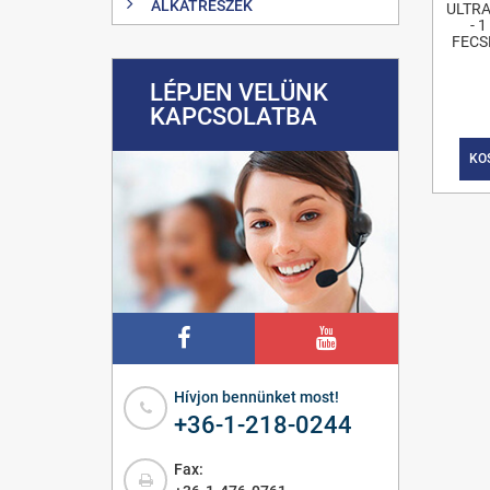
ALKATRÉSZEK
ULTRA
- 
FECS
LÉPJEN VELÜNK
KAPCSOLATBA
KO
Hívjon bennünket most!
+36-1-218-0244
Fax: