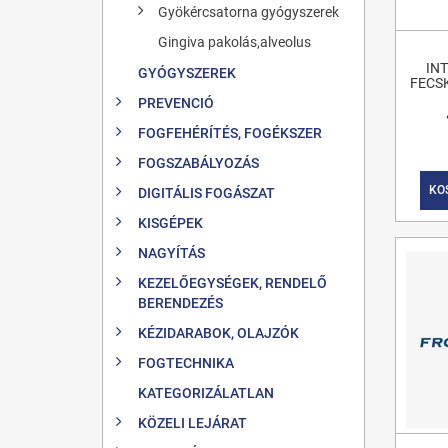
Gyökércsatorna gyógyszerek
Gingiva pakolás,alveolus
IN
GYÓGYSZEREK
FECS
PREVENCIÓ
FOGFEHÉRÍTÉS, FOGÉKSZER
FOGSZABÁLYOZÁS
KO
DIGITÁLIS FOGÁSZAT
KISGÉPEK
NAGYÍTÁS
KEZELŐEGYSÉGEK, RENDELŐ
BERENDEZÉS
KÉZIDARABOK, OLAJZÓK
FOGTECHNIKA
KATEGORIZÁLATLAN
KÖZELI LEJÁRAT