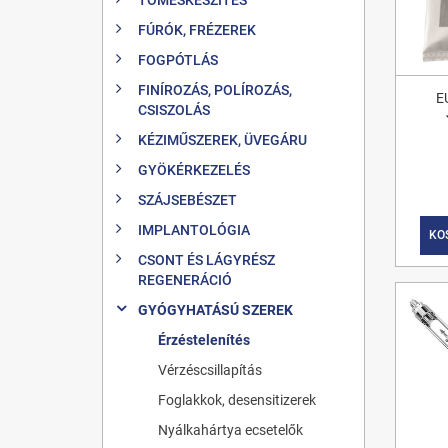
FÚRÓK, FRÉZEREK
FOGPÓTLÁS
FINÍROZÁS, POLÍROZÁS,
E
CSISZOLÁS
KÉZIMŰSZEREK, ÜVEGÁRU
GYÖKÉRKEZELÉS
SZÁJSEBÉSZET
IMPLANTOLÓGIA
KO
CSONT ÉS LÁGYRÉSZ
REGENERÁCIÓ
GYÓGYHATÁSÚ SZEREK
Érzéstelenítés
Vérzéscsillapítás
Foglakkok, desensitizerek
Nyálkahártya ecsetelők