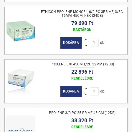
ETHICON PROLENE MONOFIL 6/0 PC-3PRIME, 3/8C,
16MM, 45CM- KÉK (24DB)
79 690 Ft
RAKTÁRON
KOSÁRBA
db
PROLENE 3/0 45CM 1/2C 22MM (12DB)
22 896 Ft
RENDELÉSRE
KOSÁRBA
db
PROLENE 3/0 PC-25 PRIME 45 CM (12DB)
38 320 Ft
RENDELÉSRE