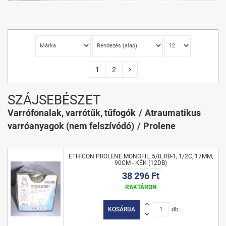
1
2
SZÁJSEBÉSZET
Varrófonalak, varrótűk, tűfogók
Atraumatikus
varróanyagok (nem felszívódó)
Prolene
ETHICON PROLENE MONOFIL, 5/0, RB-1, 1/2C, 17MM,
90CM - KÉK (12DB)
38 296 Ft
RAKTÁRON
KOSÁRBA
db