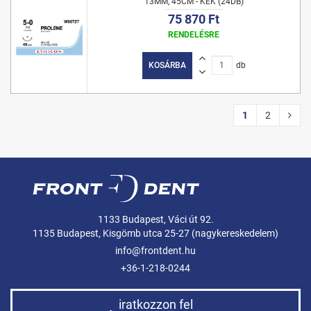
13MM, 45CM - KÉK (24DB)
75 870 Ft
RENDELÉSRE
KOSÁRBA
db
1
2
1133 Budapest, Váci út 92.
1135 Budapest, Kisgömb utca 25-27 (nagykereskedelem)
info@frontdent.hu
+36-1-218-0244
iratkozzon fel