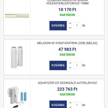
STERIKING INDIKÁTOR SZALAG
HŐLÉGSTERILIZÁTORHOZ 19MM
10 170 Ft
RAKTÁRON
KOSÁRBA
db
MELADEM 40 GYANTAPATRON (2DB) (MELAG)
47 983 Ft
RAKTÁRON
KOSÁRBA
db
AQUAFILTER VIZ DEIONIZÁLÓ AUTOKLÁVHOZ
223 763 Ft
RAKTÁRON
KOSÁRBA
db