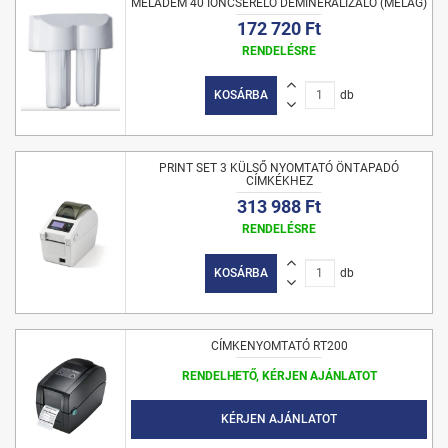
MELADEM 40 IONCSERÉLŐ DEMINERALIZÁLÓ (MELAG)
172 720 Ft
RENDELÉSRE
KOSÁRBA
db
PRINT SET 3 KÜLSŐ NYOMTATÓ ÖNTAPADÓ
CÍMKÉKHEZ
313 988 Ft
RENDELÉSRE
KOSÁRBA
db
CÍMKENYOMTATÓ RT200
RENDELHETŐ, KÉRJEN AJÁNLATOT
KÉRJEN AJÁNLATOT