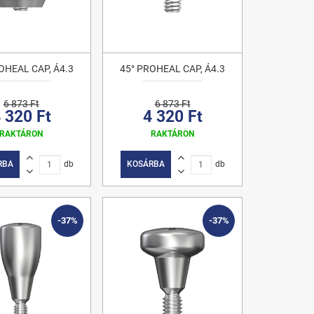
OHEAL CAP, Á4.3
45° PROHEAL CAP, Á4.3
6 873 Ft
6 873 Ft
 320 Ft
4 320 Ft
RAKTÁRON
RAKTÁRON
RBA
db
KOSÁRBA
db
-37%
-37%