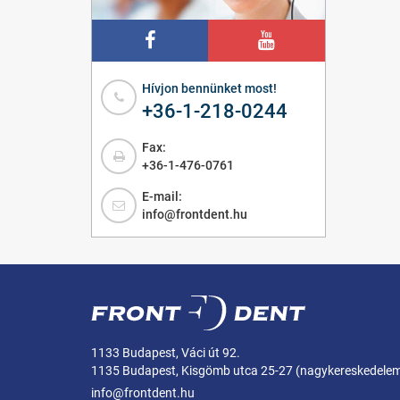
Hívjon bennünket most!
+36-1-218-0244
Fax:
+36-1-476-0761
E-mail:
info@frontdent.hu
1133 Budapest, Váci út 92.
1135 Budapest, Kisgömb utca 25-27 (nagykereskedele
info@frontdent.hu