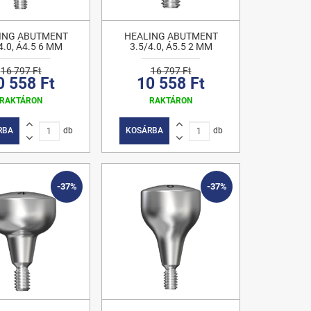
ING ABUTMENT
HEALING ABUTMENT
4.0, Á4.5 6 MM
3.5/4.0, Á5.5 2 MM
16 797 Ft
16 797 Ft
0 558 Ft
10 558 Ft
RAKTÁRON
RAKTÁRON
RBA
db
KOSÁRBA
db
-37%
-37%