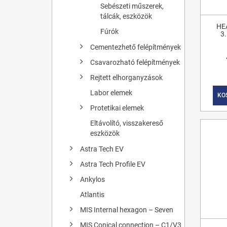
Sebészeti műszerek,
tálcák, eszközök
HE
Fúrók
3
Cementezhető felépítmények
Csavarozható felépítmények
Rejtett elhorganyzások
Labor elemek
KO
Protetikai elemek
Eltávolító, visszakereső
eszközök
Astra Tech EV
Astra Tech Profile EV
Ankylos
Atlantis
MIS Internal hexagon – Seven
MIS Conical connection – C1/V3