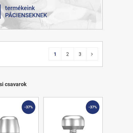
termékeink
PÁCIENSEKNEK
1
2
3
si csavarok
-37%
-37%