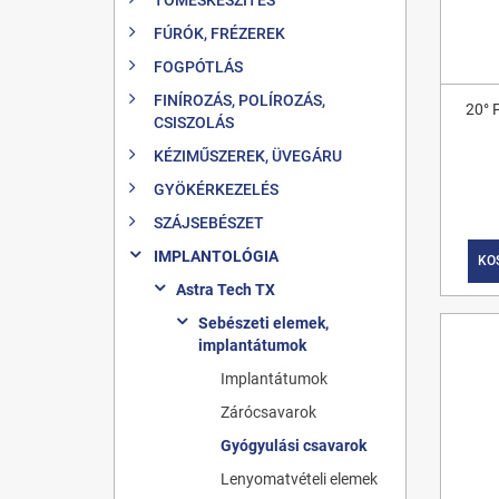
FÚRÓK, FRÉZEREK
FOGPÓTLÁS
FINÍROZÁS, POLÍROZÁS,
20° 
CSISZOLÁS
KÉZIMŰSZEREK, ÜVEGÁRU
GYÖKÉRKEZELÉS
SZÁJSEBÉSZET
IMPLANTOLÓGIA
KO
Astra Tech TX
Sebészeti elemek,
implantátumok
Implantátumok
Zárócsavarok
Gyógyulási csavarok
Lenyomatvételi elemek