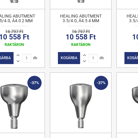
ALING ABUTMENT
HEALING ABUTMENT
HEAL
.5/4.0, Á4.0 2 MM
3.5/4.0, Á4.5 4 MM
3.5/
16 797 Ft
16 797 Ft
10 558 Ft
10 558 Ft
1
RAKTÁRON
RAKTÁRON
SÁRBA
db
KOSÁRBA
db
KOSÁ
-37%
-37%