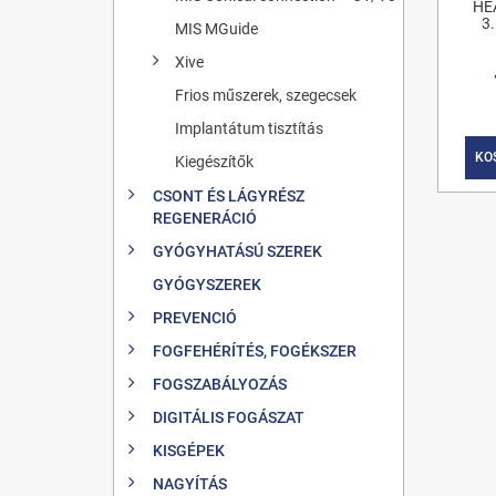
HE
3
MIS MGuide
Xive
Frios műszerek, szegecsek
Implantátum tisztítás
KO
Kiegészítők
CSONT ÉS LÁGYRÉSZ
REGENERÁCIÓ
GYÓGYHATÁSÚ SZEREK
GYÓGYSZEREK
PREVENCIÓ
FOGFEHÉRÍTÉS, FOGÉKSZER
FOGSZABÁLYOZÁS
DIGITÁLIS FOGÁSZAT
KISGÉPEK
NAGYÍTÁS