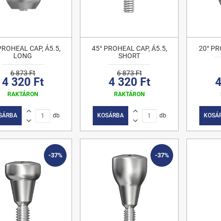
PROHEAL CAP, Á5.5,
45° PROHEAL CAP, Á5.5,
20° PR
LONG
SHORT
6 873 Ft
6 873 Ft
4 320 Ft
4 320 Ft
4
RAKTÁRON
RAKTÁRON
SÁRBA
db
KOSÁRBA
db
KOSÁ
-37%
-37%