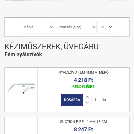
KÉZIMŰSZEREK, ÜVEGÁRU
Fém nyálszívók
NYÁLSZÍVÓ FÉM 4MM ÁTMÉRŐ
4 218 Ft
RENDELÉSRE
KOSÁRBA
db
SUCTION PIPE | 4 MM 18 CM
8 247 Ft