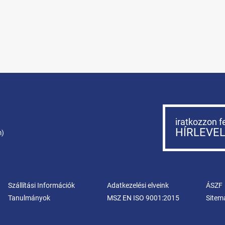
iratkozzon f
HÍRLEVE
m)
Szállítási Információk
Adatkezelési elveink
ÁSZF
Tanulmányok
MSZ EN ISO 9001:2015
Sitem