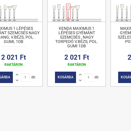
XIMUS 1 LÉPÉSES
KENDA MAXIMUS 1
MAXI
ÁNT SZEMCSÉS NAGY
LÉPÉSES GYÉMÁNT
GYÉM
ANG, V.BÉZS, POL.
SZEMCSÉS , NAGY
SZÉLES
GUMI, 1DB
TORPEDÓ V.BÉZS, POL.
PO
GUMI 1DB
2 021 Ft
2 021 Ft
2
RAKTÁRON
RAKTÁRON
SÁRBA
db
KOSÁRBA
db
KOSÁ