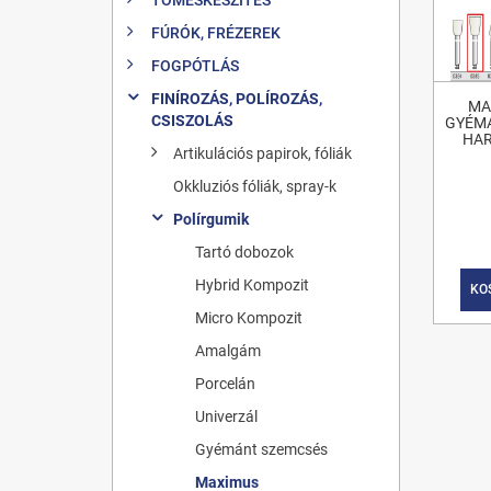
FÚRÓK, FRÉZEREK
FOGPÓTLÁS
FINÍROZÁS, POLÍROZÁS,
MA
CSISZOLÁS
GYÉM
HAR
Artikulációs papirok, fóliák
Okkluziós fóliák, spray-k
Polírgumik
Tartó dobozok
Hybrid Kompozit
KO
Micro Kompozit
Amalgám
Porcelán
Univerzál
Gyémánt szemcsés
Maximus