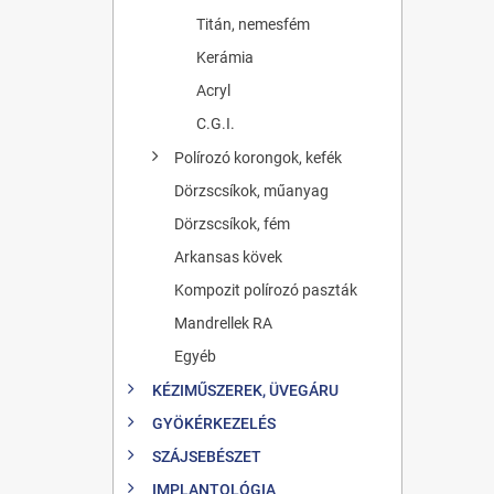
Titán, nemesfém
Kerámia
Acryl
C.G.I.
Polírozó korongok, kefék
Dörzscsíkok, műanyag
Dörzscsíkok, fém
Arkansas kövek
Kompozit polírozó paszták
Mandrellek RA
Egyéb
KÉZIMŰSZEREK, ÜVEGÁRU
GYÖKÉRKEZELÉS
SZÁJSEBÉSZET
IMPLANTOLÓGIA