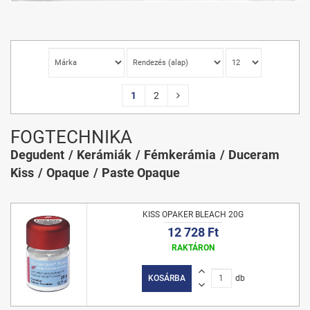
1
2
FOGTECHNIKA
Degudent
Kerámiák
Fémkerámia
Duceram
Kiss
Opaque
Paste Opaque
KISS OPAKER BLEACH 20G
12 728 Ft
RAKTÁRON
KOSÁRBA
db