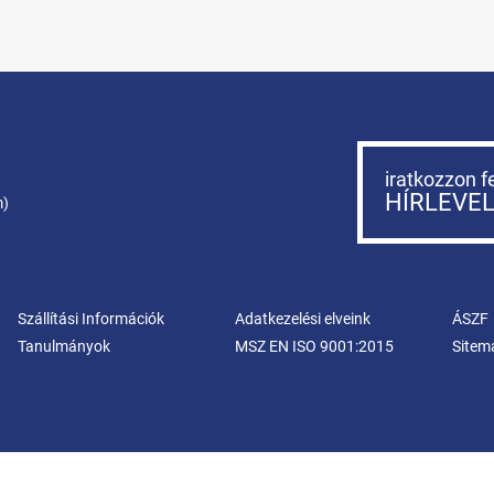
iratkozzon f
HÍRLEVE
m)
Szállítási Információk
Adatkezelési elveink
ÁSZF
Tanulmányok
MSZ EN ISO 9001:2015
Sitem