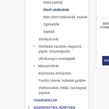
Steril szettek
Steril védőruhák
Nem steril védőruhák, sapkák
MÖ
Cipővédők
STAN
Sapkák
Sterilizátorok
Sterilizáló zacskók, hegesztő
gépek, műszerápolás
Ultrahangos mosógépek
KO
Műszertálcák
Kézmosás, bőrápolás
Tisztító szerek, hulladék gyűjtés
Védőzacskók, fóliák, csomagoló
papírok
CHAIRSIDECAD
DIAGNOSZTIKA, RÖNTGEN