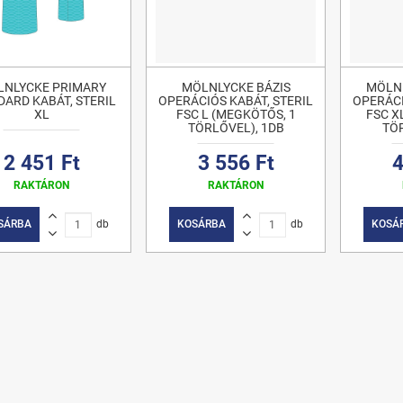
LNLYCKE PRIMARY
MÖLNLYCKE BÁZIS
MÖLN
DARD KABÁT, STERIL
OPERÁCIÓS KABÁT, STERIL
OPERÁCI
XL
FSC L (MEGKÖTŐS, 1
FSC X
TÖRLŐVEL), 1DB
TÖR
2 451 Ft
3 556 Ft
4
RAKTÁRON
RAKTÁRON
SÁRBA
db
KOSÁRBA
db
KOSÁ