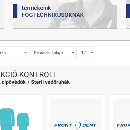
termékeink
FOGTECHNIKUSOKNAK
EKCIÓ KONTROLL
 cipővédők
Steril védőruhák