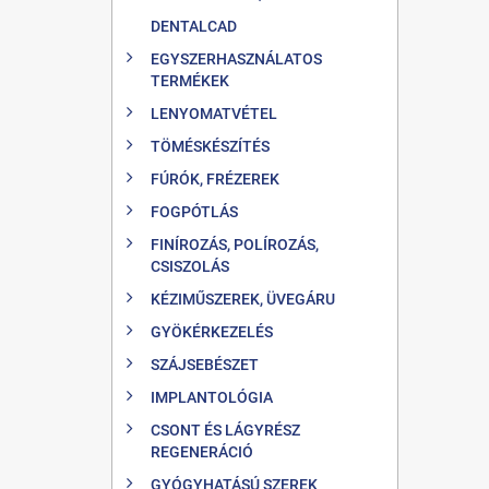
DENTALCAD
EGYSZERHASZNÁLATOS
TERMÉKEK
LENYOMATVÉTEL
TÖMÉSKÉSZÍTÉS
FÚRÓK, FRÉZEREK
FOGPÓTLÁS
FINÍROZÁS, POLÍROZÁS,
CSISZOLÁS
KÉZIMŰSZEREK, ÜVEGÁRU
GYÖKÉRKEZELÉS
SZÁJSEBÉSZET
IMPLANTOLÓGIA
CSONT ÉS LÁGYRÉSZ
REGENERÁCIÓ
GYÓGYHATÁSÚ SZEREK