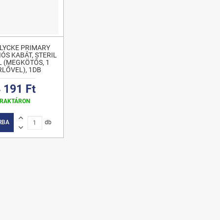
LYCKE PRIMARY
ÓS KABÁT, STERIL
L (MEGKÖTŐS, 1
LŐVEL), 1DB
 191 Ft
RAKTÁRON
RBA
db