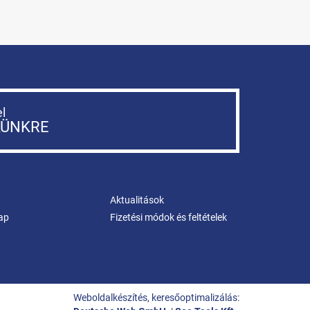
el
LÜNKRE
Aktualitások
ap
Fizetési módok és feltételek
Weboldalkészítés
,
keresőoptimalizálás
: