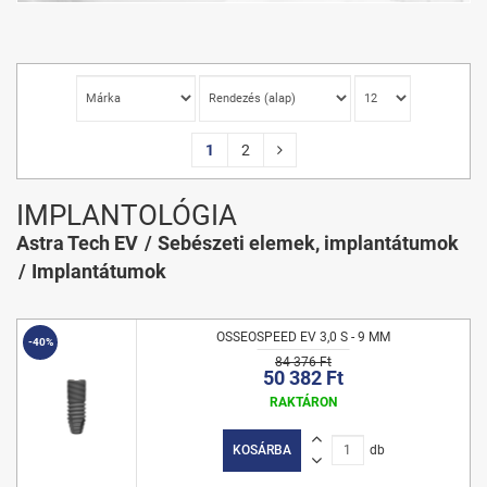
1
2
IMPLANTOLÓGIA
Astra Tech EV
Sebészeti elemek, implantátumok
Implantátumok
OSSEOSPEED EV 3,0 S - 9 MM
-40%
84 376 Ft
50 382 Ft
RAKTÁRON
KOSÁRBA
db