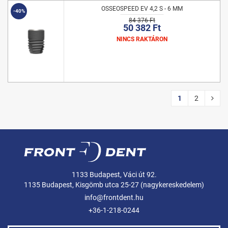
OSSEOSPEED EV 4,2 S - 6 MM
-40%
84 376 Ft
50 382 Ft
NINCS RAKTÁRON
1
2
1133 Budapest, Váci út 92.
1135 Budapest, Kisgömb utca 25-27 (nagykereskedelem)
info@frontdent.hu
+36-1-218-0244