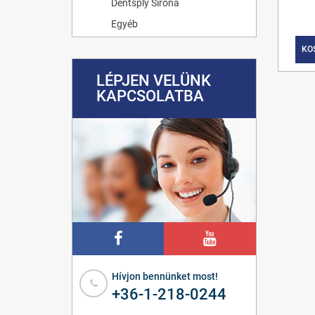
Dentsply Sirona
Egyéb
KO
LÉPJEN VELÜNK
KAPCSOLATBA
Hívjon bennünket most!
+36-1-218-0244