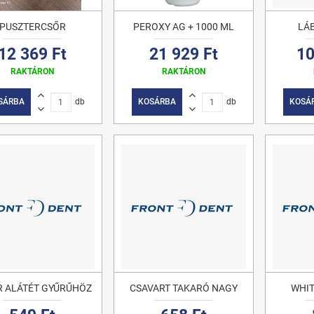
PUSZTERCSŐR
PEROXY AG + 1000 ML
LÁ
12 369 Ft
21 929 Ft
10
RAKTÁRON
RAKTÁRON
SÁRBA
db
KOSÁRBA
db
KOSÁ
R ALÁTÉT GYŰRŰHÖZ
CSAVART TAKARÓ NAGY
WHIT