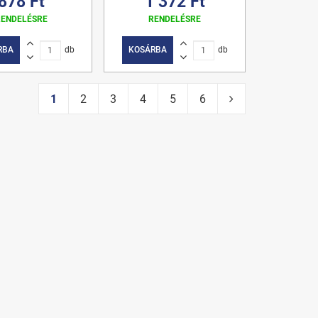
878 Ft
1 372 Ft
RENDELÉSRE
RENDELÉSRE
RBA
db
KOSÁRBA
db
1
2
3
4
5
6