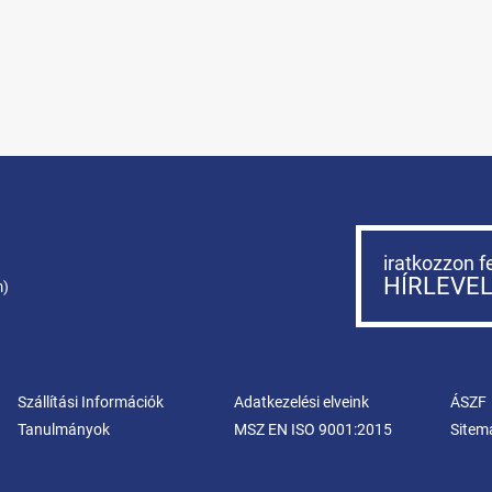
iratkozzon f
HÍRLEVE
m)
Szállítási Információk
Adatkezelési elveink
ÁSZF
Tanulmányok
MSZ EN ISO 9001:2015
Sitem