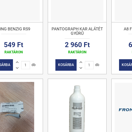
ING BENZIG RS9
PANTOGRAPH KAR ALÁTÉT
A8 
GYŰRŰ
549 Ft
2 960 Ft
6
RAKTÁRON
RAKTÁRON
SÁRBA
db
KOSÁRBA
db
KOSÁ