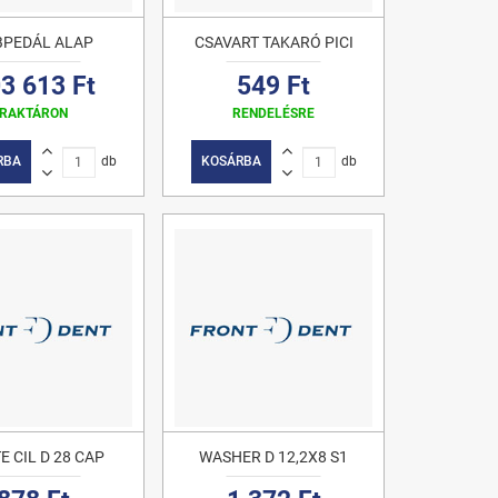
BPEDÁL ALAP
CSAVART TAKARÓ PICI
3 613 Ft
549 Ft
RAKTÁRON
RENDELÉSRE
RBA
db
KOSÁRBA
db
E CIL D 28 CAP
WASHER D 12,2X8 S1