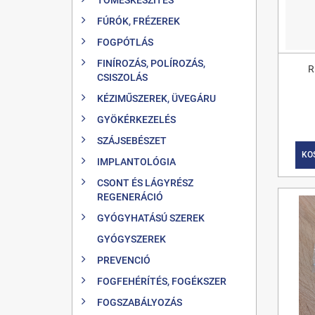
FÚRÓK, FRÉZEREK
FOGPÓTLÁS
FINÍROZÁS, POLÍROZÁS,
R
CSISZOLÁS
KÉZIMŰSZEREK, ÜVEGÁRU
GYÖKÉRKEZELÉS
SZÁJSEBÉSZET
KO
IMPLANTOLÓGIA
CSONT ÉS LÁGYRÉSZ
REGENERÁCIÓ
GYÓGYHATÁSÚ SZEREK
GYÓGYSZEREK
PREVENCIÓ
FOGFEHÉRÍTÉS, FOGÉKSZER
FOGSZABÁLYOZÁS