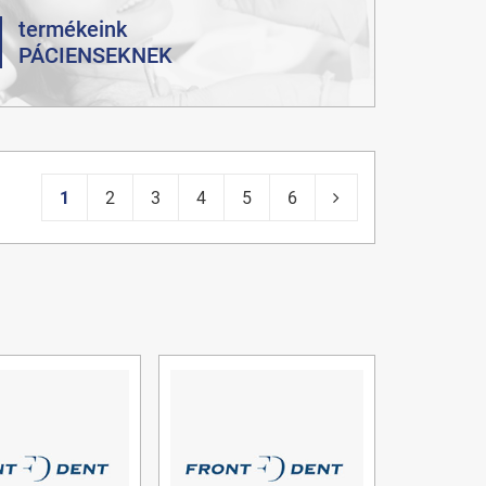
termékeink
PÁCIENSEKNEK
1
2
3
4
5
6