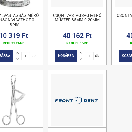
FALVASTAGSÁG MÉRŐ
CSONTVASTAGSÁG MÉRŐ
CSONTV
NSON VIASZHOZ 0-
MŰSZER 85MM 0-20MM
10MM
10 319 Ft
40 162 Ft
4
RENDELÉSRE
RENDELÉSRE
SÁRBA
db
KOSÁRBA
db
KOSÁ