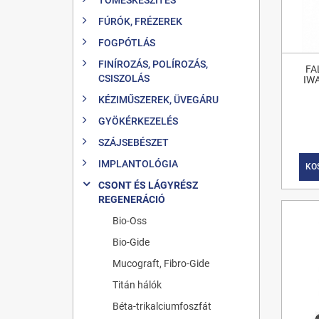
FÚRÓK, FRÉZEREK
FOGPÓTLÁS
FINÍROZÁS, POLÍROZÁS,
FA
CSISZOLÁS
IW
KÉZIMŰSZEREK, ÜVEGÁRU
GYÖKÉRKEZELÉS
SZÁJSEBÉSZET
IMPLANTOLÓGIA
KO
CSONT ÉS LÁGYRÉSZ
REGENERÁCIÓ
Bio-Oss
Bio-Gide
Mucograft, Fibro-Gide
Titán hálók
Béta-trikalciumfoszfát