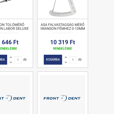
ON TOLÓMÉRŐ
ASA FALVASTAGSÁG MÉRŐ
N LABOR DELUXE
IWANSON FÉMHEZ 0-10MM
 646 Ft
10 319 Ft
RENDELÉSRE
RENDELÉSRE
RBA
db
KOSÁRBA
db