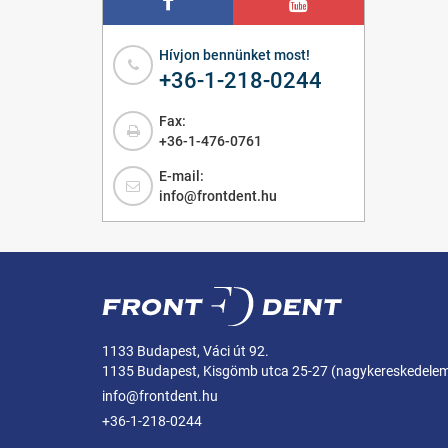
Hívjon bennünket most!
+36-1-218-0244
Fax:
+36-1-476-0761
E-mail:
info@frontdent.hu
1133 Budapest, Váci út 92.
1135 Budapest, Kisgömb utca 25-27 (nagykereskedele
info@frontdent.hu
+36-1-218-0244