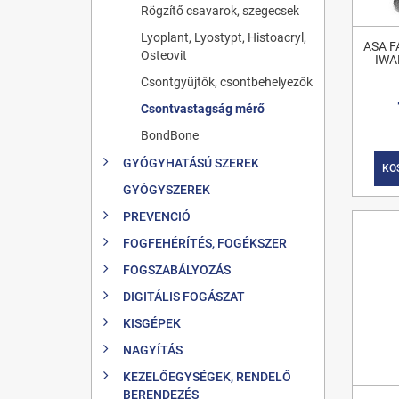
Rögzítő csavarok, szegecsek
Lyoplant, Lyostypt, Histoacryl,
ASA 
Osteovit
IWA
Csontgyüjtők, csontbehelyezők
Csontvastagság mérő
BondBone
GYÓGYHATÁSÚ SZEREK
KO
GYÓGYSZEREK
PREVENCIÓ
FOGFEHÉRÍTÉS, FOGÉKSZER
FOGSZABÁLYOZÁS
DIGITÁLIS FOGÁSZAT
KISGÉPEK
NAGYÍTÁS
KEZELŐEGYSÉGEK, RENDELŐ
BERENDEZÉS