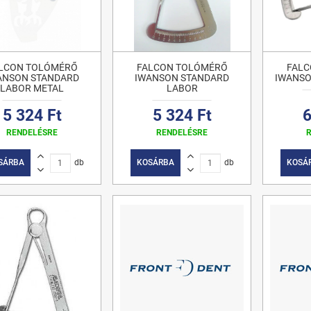
LCON TOLÓMÉRŐ
FALCON TOLÓMÉRŐ
FALC
ANSON STANDARD
IWANSON STANDARD
IWANSO
LABOR METAL
LABOR
5 324 Ft
5 324 Ft
6
RENDELÉSRE
RENDELÉSRE
SÁRBA
db
KOSÁRBA
db
KOSÁ