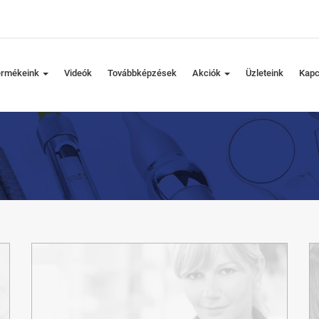
ermékeink
Videók
Továbbképzések
Akciók
Üzleteink
Kapc