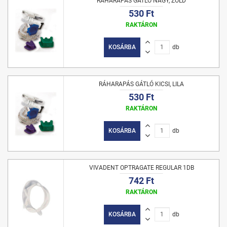
RÁHARAPÁS GÁTLÓ NAGY, ZÖLD
530 Ft
RAKTÁRON
KOSÁRBA
db
RÁHARAPÁS GÁTLÓ KICSI, LILA
530 Ft
RAKTÁRON
KOSÁRBA
db
VIVADENT OPTRAGATE REGULAR 1DB
742 Ft
RAKTÁRON
KOSÁRBA
db