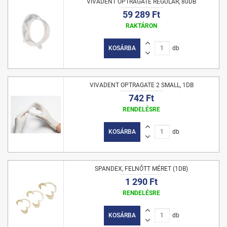
VIVADENT OPTRAGATE REGULAR, 80DB
59 289 Ft
RAKTÁRON
KOSÁRBA
db
VIVADENT OPTRAGATE 2 SMALL, 1DB
742 Ft
RENDELÉSRE
KOSÁRBA
db
SPANDEX, FELNŐTT MÉRET (1DB)
1 290 Ft
RENDELÉSRE
KOSÁRBA
db