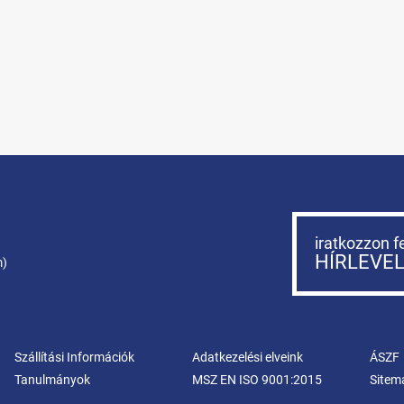
iratkozzon f
HÍRLEVE
m)
Szállítási Információk
Adatkezelési elveink
ÁSZF
Tanulmányok
MSZ EN ISO 9001:2015
Sitem