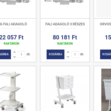
G FALI ADAGOLÓ
FALI ADAGOLÓ 3 RÉSZES
ORVOS
22 057 Ft
80 181 Ft
15
RAKTÁRON
RAKTÁRON
SÁRBA
db
KOSÁRBA
db
KOSÁ