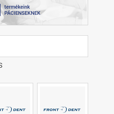
termékeink
PÁCIENSEKNEK
S