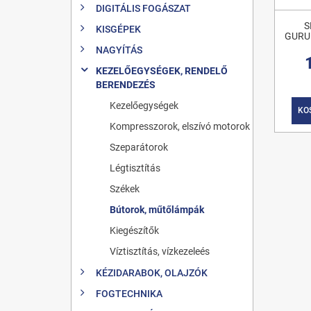
DIGITÁLIS FOGÁSZAT
S
KISGÉPEK
GURU
NAGYÍTÁS
KEZELŐEGYSÉGEK, RENDELŐ
BERENDEZÉS
Kezelőegységek
KO
Kompresszorok, elszívó motorok
Szeparátorok
Légtisztítás
Székek
Bútorok, műtőlámpák
Kiegészítők
Víztisztítás, vízkezeleés
KÉZIDARABOK, OLAJZÓK
FOGTECHNIKA