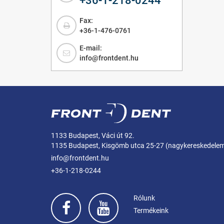
+36-1-218-0244
Fax:
+36-1-476-0761
E-mail:
info@frontdent.hu
1133 Budapest, Váci út 92.
1135 Budapest, Kisgömb utca 25-27 (nagykereskedele
info@frontdent.hu
+36-1-218-0244
Rólunk
Termékeink