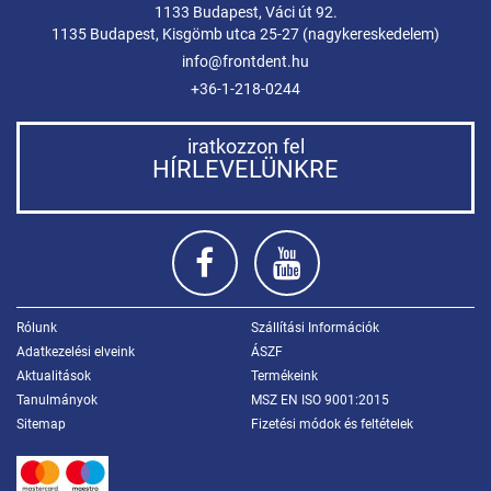
1133 Budapest, Váci út 92.
1135 Budapest, Kisgömb utca 25-27 (nagykereskedelem)
info@frontdent.hu
+36-1-218-0244
iratkozzon fel
HÍRLEVELÜNKRE
Rólunk
Szállítási Információk
Adatkezelési elveink
ÁSZF
Aktualitások
Termékeink
Tanulmányok
MSZ EN ISO 9001:2015
Sitemap
Fizetési módok és feltételek