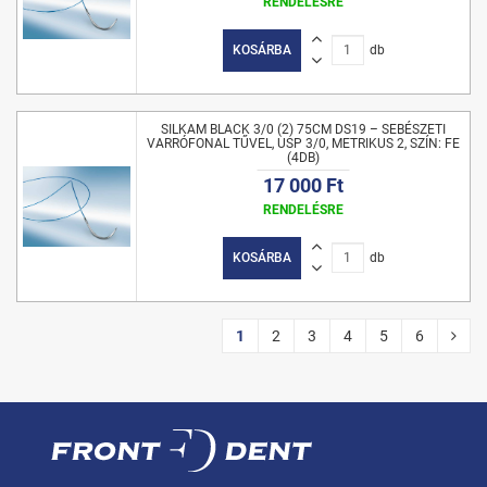
RENDELÉSRE
KOSÁRBA
db
SILKAM BLACK 3/0 (2) 75CM DS19 – SEBÉSZETI
VARRÓFONAL TŰVEL, USP 3/0, METRIKUS 2, SZÍN: FE
(4DB)
17 000 Ft
RENDELÉSRE
KOSÁRBA
db
1
2
3
4
5
6