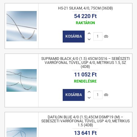
HS-21 SILKAM, 4/0, 75CM (36DB)
54 220 Ft
RAKTÁRON
KOSÁRBA
db
SUPRAMID BLACK 4/0 (1.5) 45CM DS16 – SEBÉSZETI
VARRÓFONAL TŰVEL, USP 4/0, METRIKUS 1.5, SZ
(4DB)
11 052 Ft
RENDELÉSRE
KOSÁRBA
db
DAFILON BLUE 4/0 (1.5) 45CM DSMP19 (M) –
SEBÉSZETI VARRÓFONAL TŰVEL, USP 4/0, METRIKUS
1.5 (4DB)
13 641 Ft