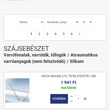
1
2
3
4
5
6
SZÁJSEBÉSZET
Varrófonalak, varrótűk, tűfogók
Atraumatikus
varróanyagok (nem felszívódó)
Silkam
HS-26 SILKAM, 2/0, 75CM, (FEKETE) 1DB
1 941 Ft
RAKTÁRON
KOSÁRBA
db