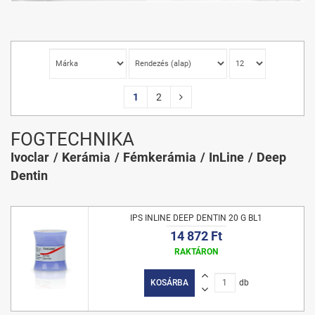
1
2
FOGTECHNIKA
Ivoclar
Kerámia
Fémkerámia
InLine
Deep
Dentin
IPS INLINE DEEP DENTIN 20 G BL1
14 872 Ft
RAKTÁRON
KOSÁRBA
db