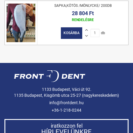
SAPKA,KÖTÖS /MÖNLYCKE/ 200DB
28 804 Ft
RENDELÉSRE
KOSÁRBA
db
1133 Budapest, Váci út 92.
1135 Budapest, Kisgömb utca 25-27 (nagykereskedelem)
info@frontdent.hu
+36-1-218-0244
iratkozzon fel
HÍRLEVELÜNKRE