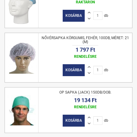
RAKTÁRON
KOSÁRBA
db
NŐVÉRSAPKA KÖRGUMIS, FEHÉR, 100DB, MÉRET: 21
(M)
1 797 Ft
RENDELÉSRE
KOSÁRBA
db
OP SAPKA (JACK) 150DB/DOB.
19 134 Ft
RENDELÉSRE
KOSÁRBA
db