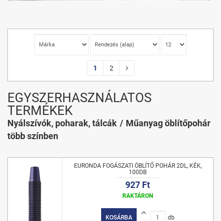
1
2
EGYSZERHASZNÁLATOS
TERMÉKEK
Nyálszívók, poharak, tálcák
Műanyag öblítőpohár
több színben
EURONDA FOGÁSZATI ÖBLÍTŐ POHÁR 2DL, KÉK,
100DB
927 Ft
RAKTÁRON
KOSÁRBA
db