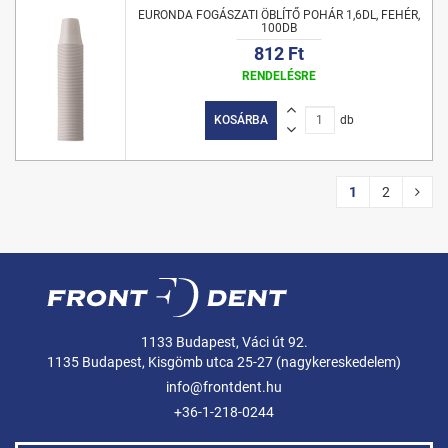
EURONDA FOGÁSZATI ÖBLÍTŐ POHÁR 1,6DL, FEHÉR,
100DB
812 Ft
RENDELÉSRE
KOSÁRBA
db
1
2
1133 Budapest, Váci út 92.
1135 Budapest, Kisgömb utca 25-27 (nagykereskedelem)
info@frontdent.hu
+36-1-218-0244