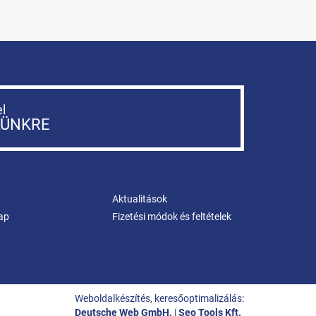
el
LÜNKRE
Aktualitások
ap
Fizetési módok és feltételek
Weboldalkészítés
,
keresőoptimalizálás
:
Deutsche Web GmbH.
|
Seo Tools Kft.