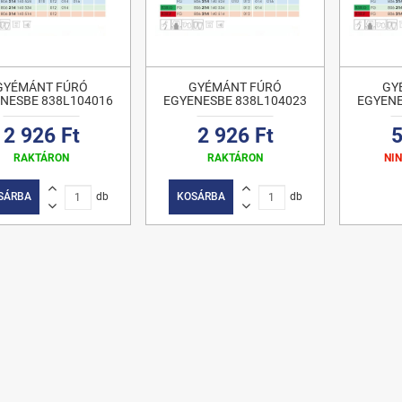
GYÉMÁNT FÚRÓ
GYÉMÁNT FÚRÓ
GY
NESBE 838L104016
EGYENESBE 838L104023
EGYENE
2 926 Ft
2 926 Ft
5
RAKTÁRON
RAKTÁRON
NI
SÁRBA
db
KOSÁRBA
db