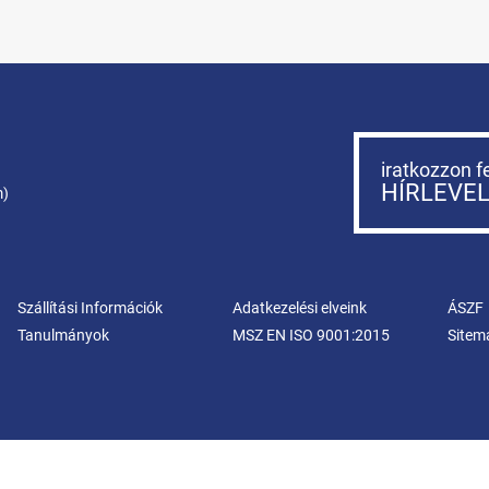
iratkozzon f
HÍRLEVE
m)
Szállítási Információk
Adatkezelési elveink
ÁSZF
Tanulmányok
MSZ EN ISO 9001:2015
Sitem