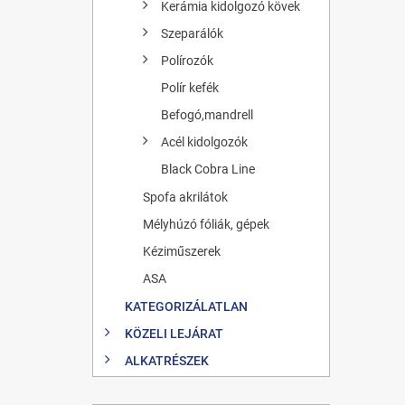
Kerámia kidolgozó kövek
Szeparálók
Polírozók
Polír kefék
Befogó,mandrell
Acél kidolgozók
Black Cobra Line
Spofa akrilátok
Mélyhúzó fóliák, gépek
Kéziműszerek
ASA
KATEGORIZÁLATLAN
KÖZELI LEJÁRAT
ALKATRÉSZEK