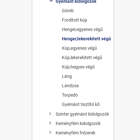
Gyémánt kidolgozók
Gömb
Fordított kúp
Henger,egyenes végű
Henger,lekerekített végű
Kúp,egyenes végű
Kúp,lekerekített végű
Kúp,hegyes végű
Láng
Lándzsa
Torpedó
Gyémánt tisztító kő
Szinter gyémánt kidolgozók
Keményfém kidolgozók
Keményfém frézerek