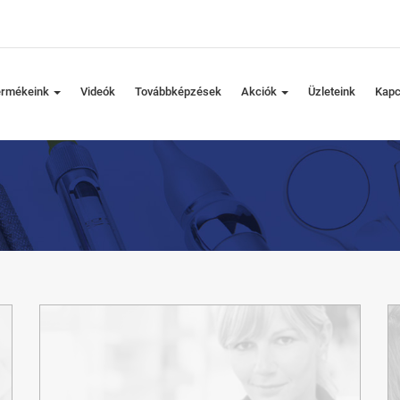
ermékeink
Videók
Továbbképzések
Akciók
Üzleteink
Kapc