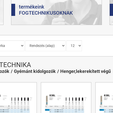
termékeink
FOGTECHNIKUSOKNAK
TECHNIKA
gozók
Gyémánt kidolgozók
Henger,lekerekített végű