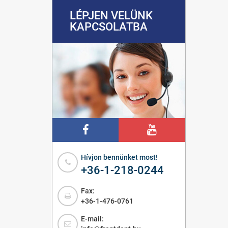
LÉPJEN VELÜNK
KAPCSOLATBA
Hívjon bennünket most!
+36-1-218-0244
Fax:
+36-1-476-0761
E-mail: