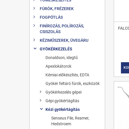
FÚRÓK, FRÉZEREK
FOGPÓTLÁS
FINÍROZÁS, POLÍROZÁS,
FALC
CSISZOLÁS
KÉZIMŰSZEREK, ÜVEGÁRU
GYÖKÉRKEZELÉS
Donaldson, idegtű
Apexlokátorok
KO
Kémiai előkészítés, EDTA
Gyökér feltáró fúrók, eszközök
Gyökérkezelés gépei
Gépi gyökértágítás
Kézi gyökértágítás
Senseus File, Reamer,
Hedstroem