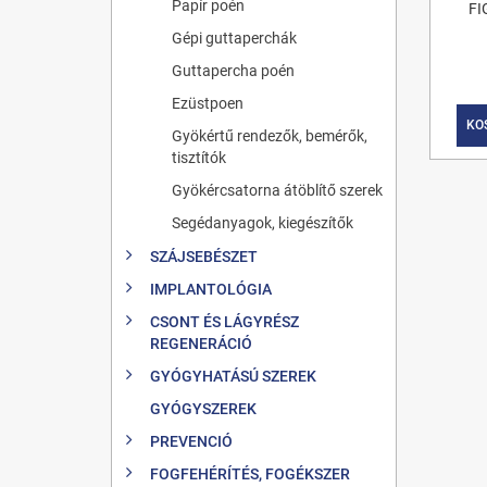
Papír poén
FI
Gépi guttaperchák
Guttapercha poén
Ezüstpoen
KO
Gyökértű rendezők, bemérők,
tisztítók
Gyökércsatorna átöblítő szerek
Segédanyagok, kiegészítők
SZÁJSEBÉSZET
IMPLANTOLÓGIA
CSONT ÉS LÁGYRÉSZ
REGENERÁCIÓ
GYÓGYHATÁSÚ SZEREK
GYÓGYSZEREK
PREVENCIÓ
FOGFEHÉRÍTÉS, FOGÉKSZER