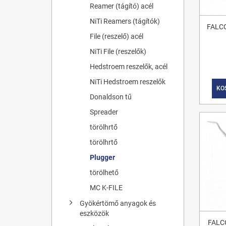
Reamer (tágító) acél
NiTi Reamers (tágítók)
FALC
File (reszelő) acél
NiTi File (reszelők)
Hedstroem reszelők, acél
NiTi Hedstroem reszelők
KO
Donaldson tű
Spreader
törölhrtő
törölhrtő
Plugger
törölhető
MC K-FILE
Gyökértömő anyagok és
eszközök
FALC