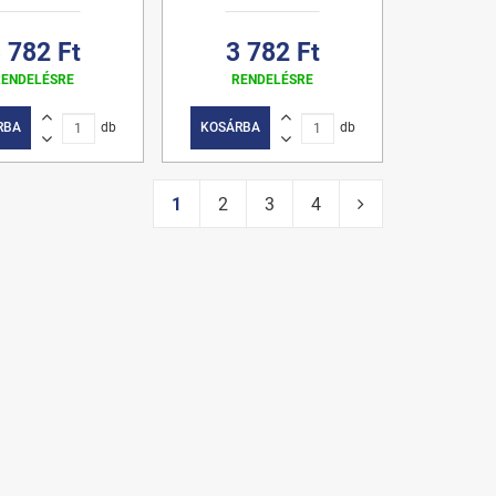
 782 Ft
3 782 Ft
RENDELÉSRE
RENDELÉSRE
RBA
db
KOSÁRBA
db
1
2
3
4