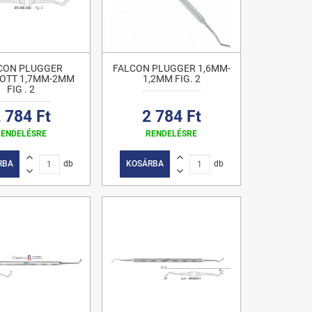
CON PLUGGER
FALCON PLUGGER 1,6MM-
OTT 1,7MM-2MM
1,2MM FIG. 2
FIG . 2
 784 Ft
2 784 Ft
RENDELÉSRE
RENDELÉSRE
RBA
db
KOSÁRBA
db