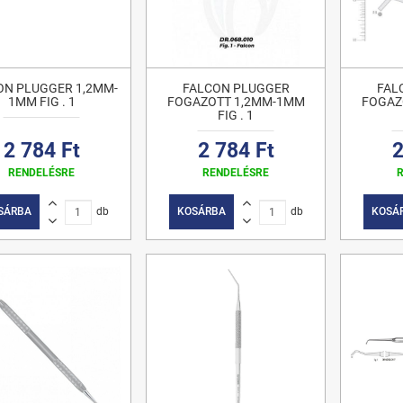
ON PLUGGER 1,2MM-
FALCON PLUGGER
FAL
1MM FIG . 1
FOGAZOTT 1,2MM-1MM
FOGAZ
FIG . 1
2 784 Ft
2 784 Ft
2
RENDELÉSRE
RENDELÉSRE
SÁRBA
db
KOSÁRBA
db
KOSÁ