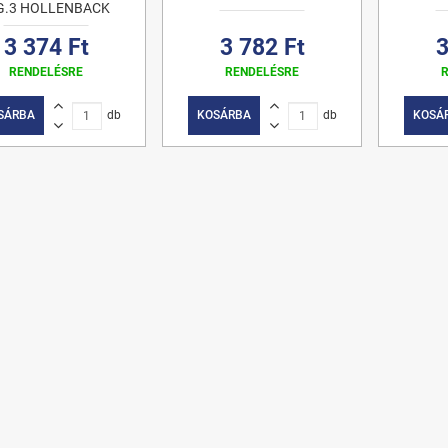
G.3 HOLLENBACK
3 374 Ft
3 782 Ft
3
RENDELÉSRE
RENDELÉSRE
SÁRBA
db
KOSÁRBA
db
KOSÁ