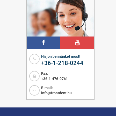
Hívjon bennünket most!
+36-1-218-0244
Fax:
+36-1-476-0761
E-mail:
info@frontdent.hu