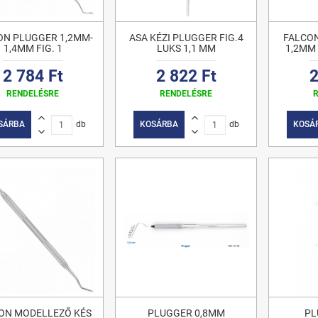
ON PLUGGER 1,2MM-
ASA KÉZI PLUGGER FIG.4
FALCO
1,4MM FIG. 1
LUKS 1,1 MM
1,2MM 
2 784 Ft
2 822 Ft
2
RENDELÉSRE
RENDELÉSRE
SÁRBA
db
KOSÁRBA
db
KOSÁ
ON MODELLEZŐ KÉS
PLUGGER 0,8MM
PL