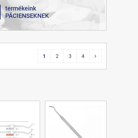
termékeink
PÁCIENSEKNEK
1
2
3
4