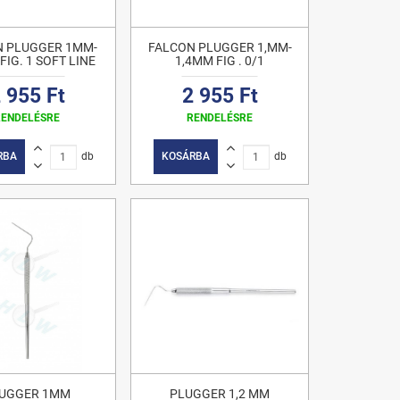
N PLUGGER 1MM-
FALCON PLUGGER 1,MM-
FIG. 1 SOFT LINE
1,4MM FIG . 0/1
 955 Ft
2 955 Ft
RENDELÉSRE
RENDELÉSRE
RBA
db
KOSÁRBA
db
UGGER 1MM
PLUGGER 1,2 MM