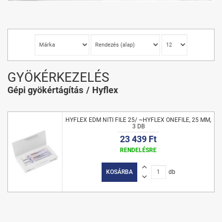
GYÖKÉRKEZELÉS
Gépi gyökértágítás
Hyflex
HYFLEX EDM NITI FILE 25/ ~HYFLEX ONEFILE, 25 MM,
3 DB
23 439 Ft
RENDELÉSRE
KOSÁRBA
db