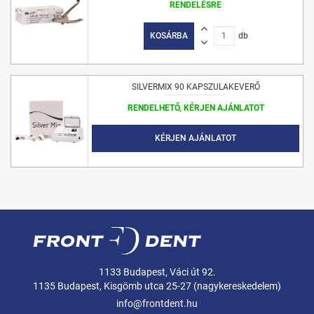
RENDELÉSRE
KOSÁRBA
db
SILVERMIX 90 KAPSZULAKEVERŐ
RENDELHETŐ, KÉRJEN AJÁNLATOT
KÉRJEN AJÁNLATOT
1133 Budapest, Váci út 92.
1135 Budapest, Kisgömb utca 25-27 (nagykereskedelem)
info@frontdent.hu