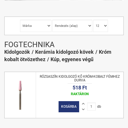
FOGTECHNIKA
Kidolgozók
Kerámia kidolgozó kövek
Króm
kobalt ötvözethez
Kúp, egyenes végű
RÓZSASZÍN KIDOLGOZÓ KŐ KRÓM-KOBALT FÉMHEZ
DURVA
518 Ft
RAKTÁRON
KOSÁRBA
db