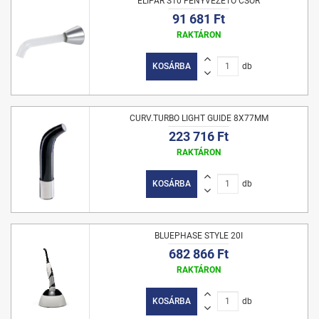
ELIPAR S10 FÉNYVEZETŐ CSŐR
91 681 Ft
RAKTÁRON
KOSÁRBA
db
CURV.TURBO LIGHT GUIDE 8X77MM
223 716 Ft
RAKTÁRON
KOSÁRBA
db
BLUEPHASE STYLE 20I
682 866 Ft
RAKTÁRON
KOSÁRBA
db