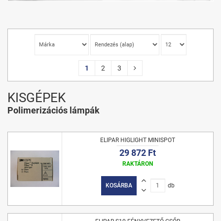
1
2
3
KISGÉPEK
Polimerizációs lámpák
ELIPAR HIGLIGHT MINISPOT
29 872 Ft
RAKTÁRON
KOSÁRBA
db