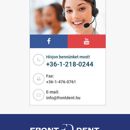
Hívjon bennünket most!
+36-1-218-0244
Fax:
+36-1-476-0761
E-mail:
info@frontdent.hu