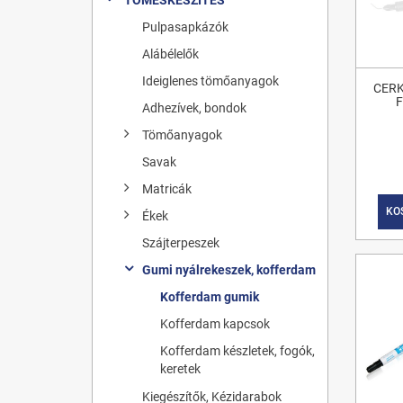
Pulpasapkázók
Alábélelők
Ideiglenes tömőanyagok
CER
Adhezívek, bondok
Tömőanyagok
Savak
Matricák
KO
Ékek
Szájterpeszek
Gumi nyálrekeszek, kofferdam
Kofferdam gumik
Kofferdam kapcsok
Kofferdam készletek, fogók,
keretek
Kiegészítők, Kézidarabok