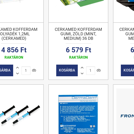
KAMED KOFFERDAM
CERKAMED KOFFERDAM
CERKA
FOLYADÉK 1,2ML
GUMI, ZÖLD (MINT,
GUMI
(CERKAMED)
MEDIUM) 36 DB
ME
4 856 Ft
6 579 Ft
6
RAKTÁRON
RAKTÁRON
SÁRBA
db
KOSÁRBA
db
KOSÁ