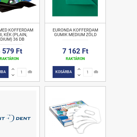
MED KOFFERDAM
EURONDA KOFFERDAM
, KÉK (PLAIN,
GUMIK MEDIUM ZÖLD
DIUM) 36 DB
 579 Ft
7 162 Ft
RAKTÁRON
RAKTÁRON
RBA
db
KOSÁRBA
db