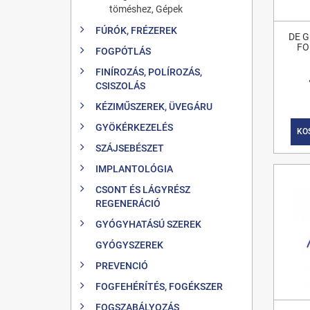
töméshez, Gépek
FÚRÓK, FRÉZEREK
DE G
FO
FOGPÓTLÁS
FINÍROZÁS, POLÍROZÁS,
CSISZOLÁS
KÉZIMŰSZEREK, ÜVEGÁRU
GYÖKÉRKEZELÉS
KO
SZÁJSEBÉSZET
IMPLANTOLÓGIA
CSONT ÉS LÁGYRÉSZ
REGENERÁCIÓ
GYÓGYHATÁSÚ SZEREK
GYÓGYSZEREK
PREVENCIÓ
FOGFEHÉRÍTÉS, FOGÉKSZER
FOGSZABÁLYOZÁS