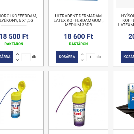
IORGI KOFFERDAM,
ULTRADENT DERMADAM
HYÍSO
LYÉKONY, 6 X1,5G
LATEX KOFFERDAM GUMI,
KOFF
MEDIUM 36DB
LATEXME
18 500 Ft
18 600 Ft
2
RAKTÁRON
RAKTÁRON
SÁRBA
db
KOSÁRBA
db
KOSÁ