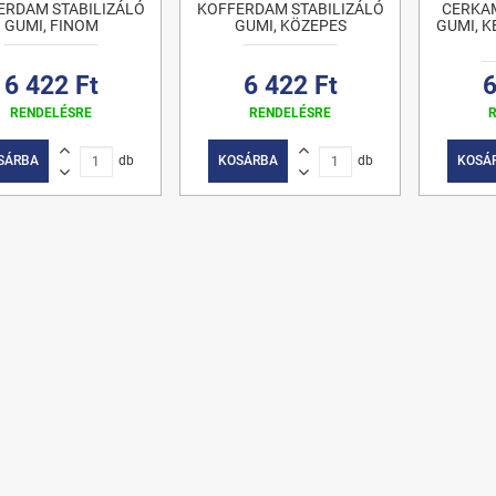
ERDAM STABILIZÁLÓ
KOFFERDAM STABILIZÁLÓ
CERKA
GUMI, FINOM
GUMI, KÖZEPES
GUMI, K
6 422 Ft
6 422 Ft
6
RENDELÉSRE
RENDELÉSRE
SÁRBA
db
KOSÁRBA
db
KOSÁ