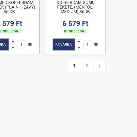
MED KOFFERDAM
KOFFERDAM GUMI,
ÉK (PLAIN, HEAVY)
FEKETE, (MENTOL,
36 DB
MEDIUM) 36DB
 579 Ft
6 579 Ft
RENDELÉSRE
RENDELÉSRE
RBA
db
KOSÁRBA
db
1
2