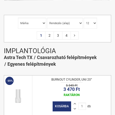
1
2
3
4
IMPLANTOLÓGIA
Astra Tech TX
Csavarozható felépítmények
Egyenes felépítmények
BURNOUT CYLINDER, UNI 20°
-35%
5 345 Ft
3 470 Ft
RAKTÁRON
KOSÁRBA
db