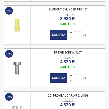
BURNOUT CYLINDER, UNI 45°
-26%
5 345 Ft
3 930 Ft
RAKTÁRON
KOSÁRBA
db
BRIDGE SCREW, SLOT
-37%
6 873 Ft
4 320 Ft
RAKTÁRON
KOSÁRBA
db
20° PROHEAL CAP, Á5.5, LONG
-37%
6 873 Ft
4 320 Ft