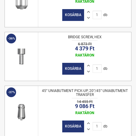
RAKTÁRON
KOSÁRBA
db
BRIDGE SCREW, HEX
-36%
6 873 Ft
4 379 Ft
RAKTÁRON
KOSÁRBA
db
45° UNIABUTMENT PICK-UP, 20°/45° UNIABUTMENT
-37%
TRANSFER
14 455 Ft
9 086 Ft
RAKTÁRON
KOSÁRBA
db