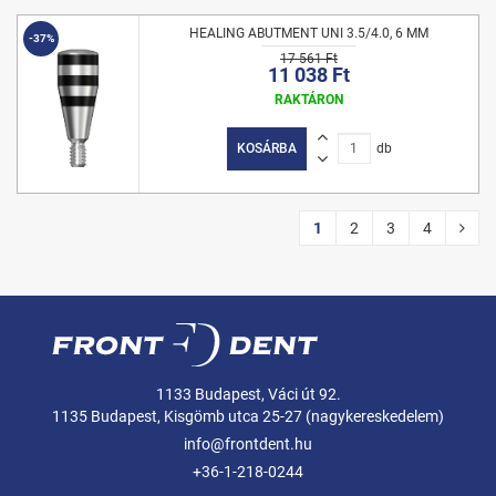
HEALING ABUTMENT UNI 3.5/4.0, 6 MM
-37%
17 561 Ft
11 038 Ft
RAKTÁRON
KOSÁRBA
db
1
2
3
4
1133 Budapest, Váci út 92.
1135 Budapest, Kisgömb utca 25-27 (nagykereskedelem)
info@frontdent.hu
+36-1-218-0244