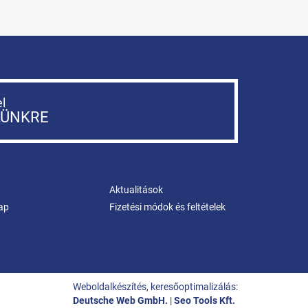
el
LÜNKRE
Aktualitások
ap
Fizetési módok és feltételek
Weboldalkészítés
,
keresőoptimalizálás
:
Deutsche Web GmbH.
|
Seo Tools Kft.