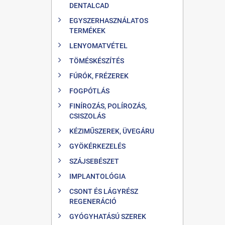
DENTALCAD
EGYSZERHASZNÁLATOS
TERMÉKEK
LENYOMATVÉTEL
TÖMÉSKÉSZÍTÉS
FÚRÓK, FRÉZEREK
FOGPÓTLÁS
FINÍROZÁS, POLÍROZÁS,
CSISZOLÁS
KÉZIMŰSZEREK, ÜVEGÁRU
GYÖKÉRKEZELÉS
SZÁJSEBÉSZET
IMPLANTOLÓGIA
CSONT ÉS LÁGYRÉSZ
REGENERÁCIÓ
GYÓGYHATÁSÚ SZEREK