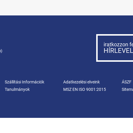
iratkozzon f
HÍRLEVE
m)
Szállítási Információk
Adatkezelési elveink
ÁSZF
Tanulmányok
MSZ EN ISO 9001:2015
Sitem