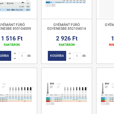
GYÉMÁNT FÚRÓ
GYÉMÁNT FÚRÓ
GYÉM
ENESBE 855104009
EGYENESBE 852104014
1 516 Ft
2 926 Ft
1
RAKTÁRON
RAKTÁRON
NI
SÁRBA
db
KOSÁRBA
db