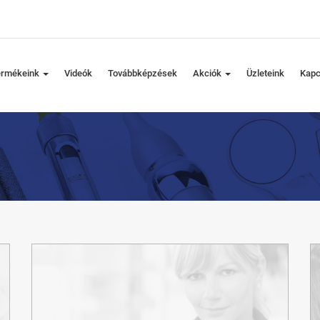
ermékeink
Videók
Továbbképzések
Akciók
Üzleteink
Kapc