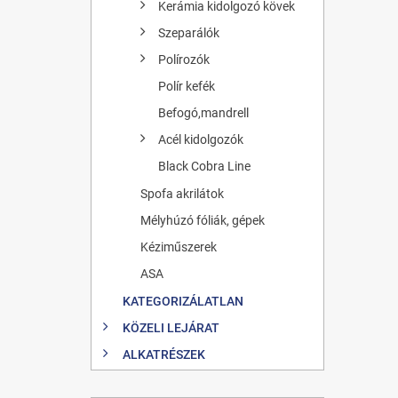
Kerámia kidolgozó kövek
Szeparálók
Polírozók
Polír kefék
Befogó,mandrell
Acél kidolgozók
Black Cobra Line
Spofa akrilátok
Mélyhúzó fóliák, gépek
Kéziműszerek
ASA
KATEGORIZÁLATLAN
KÖZELI LEJÁRAT
ALKATRÉSZEK