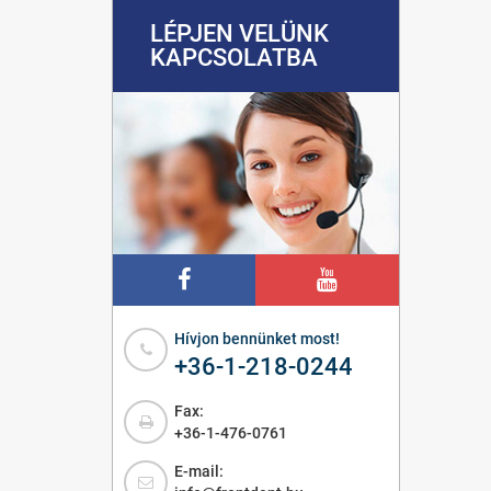
LÉPJEN VELÜNK
KAPCSOLATBA
Hívjon bennünket most!
+36-1-218-0244
Fax:
+36-1-476-0761
E-mail: