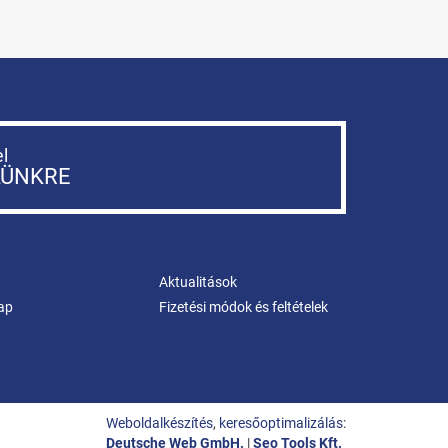
el
LÜNKRE
Aktualitások
ap
Fizetési módok és feltételek
Weboldalkészítés
,
keresőoptimalizálás
:
Deutsche Web GmbH.
|
Seo Tools Kft.