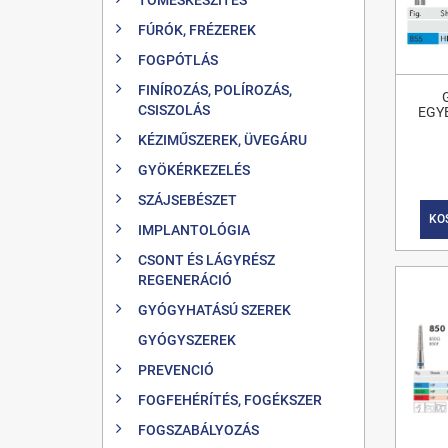
FÚRÓK, FRÉZEREK
FOGPÓTLÁS
FINÍROZÁS, POLÍROZÁS,
CSISZOLÁS
EGY
KÉZIMŰSZEREK, ÜVEGÁRU
GYÖKÉRKEZELÉS
SZÁJSEBÉSZET
KO
IMPLANTOLÓGIA
CSONT ÉS LÁGYRÉSZ
REGENERÁCIÓ
GYÓGYHATÁSÚ SZEREK
GYÓGYSZEREK
PREVENCIÓ
FOGFEHÉRÍTÉS, FOGÉKSZER
FOGSZABÁLYOZÁS