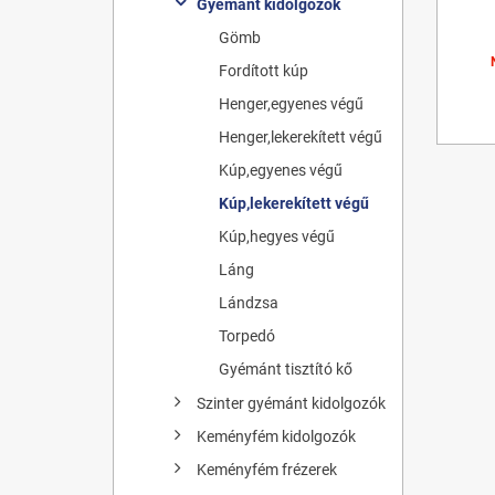
Gyémánt kidolgozók
Gömb
Fordított kúp
Henger,egyenes végű
Henger,lekerekített végű
Kúp,egyenes végű
Kúp,lekerekített végű
Kúp,hegyes végű
Láng
Lándzsa
Torpedó
Gyémánt tisztító kő
Szinter gyémánt kidolgozók
Keményfém kidolgozók
Keményfém frézerek