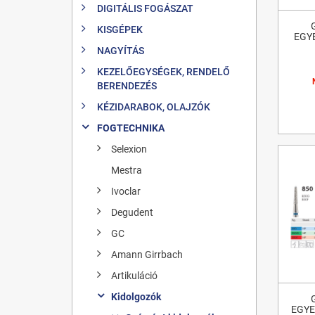
DIGITÁLIS FOGÁSZAT
KISGÉPEK
EGY
NAGYÍTÁS
KEZELŐEGYSÉGEK, RENDELŐ
BERENDEZÉS
KÉZIDARABOK, OLAJZÓK
FOGTECHNIKA
Selexion
Mestra
Ivoclar
Degudent
GC
Amann Girrbach
Artikuláció
Kidolgozók
EGYE