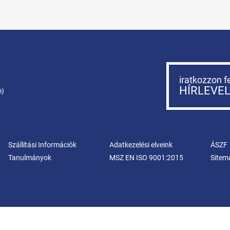
iratkozzon f
HÍRLEVE
m)
Szállítási Információk
Adatkezelési elveink
ÁSZF
Tanulmányok
MSZ EN ISO 9001:2015
Sitem