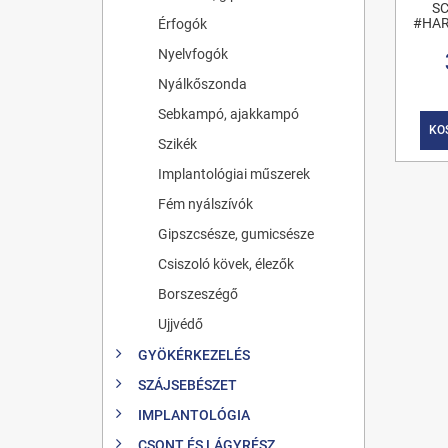
SC
#HAR
Érfogók
Nyelvfogók
Nyálkőszonda
Sebkampó, ajakkampó
KO
Szikék
Implantológiai műszerek
Fém nyálszívók
Gipszcsésze, gumicsésze
Csiszoló kövek, élezők
Borszeszégő
Ujjvédő
GYÖKÉRKEZELÉS
SZÁJSEBÉSZET
IMPLANTOLÓGIA
CSONT ÉS LÁGYRÉSZ