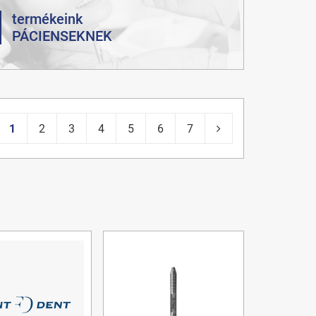
termékeink
PÁCIENSEKNEK
1
2
3
4
5
6
7