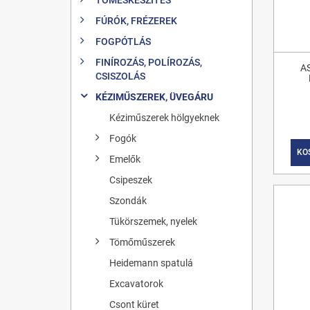
FÚRÓK, FRÉZEREK
FOGPÓTLÁS
FINÍROZÁS, POLÍROZÁS,
A
CSISZOLÁS
KÉZIMŰSZEREK, ÜVEGÁRU
Kéziműszerek hölgyeknek
Fogók
KO
Emelők
Csipeszek
Szondák
Tükörszemek, nyelek
Tömőműszerek
Heidemann spatulá
Excavatorok
Csont küret