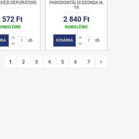
(KÉZI DEPURÁTOR)
PARODONTÁLIS SZONDA N.
16
 572 Ft
2 840 Ft
RENDELÉSRE
RENDELÉSRE
RBA
db
KOSÁRBA
db
1
2
3
4
5
6
7