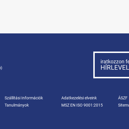
iratkozzon f
HÍRLEVE
m)
Szállítási Információk
Adatkezelési elveink
ÁSZF
Tanulmányok
MSZ EN ISO 9001:2015
Sitem