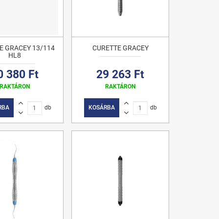
E GRACEY 13/114
CURETTE GRACEY
HL8
0 380 Ft
29 263 Ft
RAKTÁRON
RAKTÁRON
RBA
db
KOSÁRBA
db