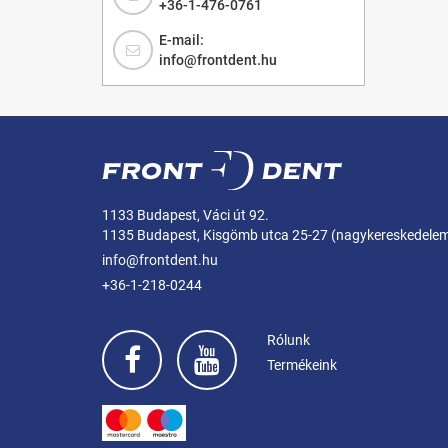
+36-1-476-0761
E-mail:
info@frontdent.hu
1133 Budapest, Váci út 92.
1135 Budapest, Kisgömb utca 25-27 (nagykereskedele
info@frontdent.hu
+36-1-218-0244
Rólunk
Termékeink