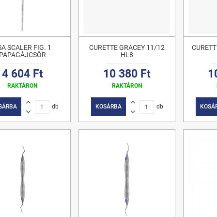
SA SCALER FIG. 1
CURETTE GRACEY 11/12
CURETT
PAPAGÁJCSŐR
HL8
4 604 Ft
10 380 Ft
1
RAKTÁRON
RAKTÁRON
SÁRBA
db
KOSÁRBA
db
KOSÁ