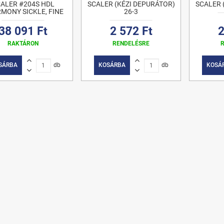
ALER #204S HDL
SCALER (KÉZI DEPURÁTOR)
SCALER 
MONY SICKLE, FINE
26-3
38 091 Ft
2 572 Ft
2
RAKTÁRON
RENDELÉSRE
SÁRBA
db
KOSÁRBA
db
KOSÁ