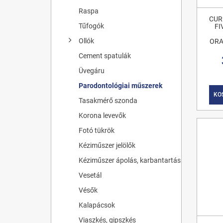
Raspa
CUR
Tűfogók
FI
Ollók
ORA
Cement spatulák
Üvegáru
Parodontológiai műszerek
KO
Tasakmérő szonda
Korona levevők
Fotó tükrök
Kéziműszer jelölők
Kéziműszer ápolás, karbantartás
Vesetál
Vésők
Kalapácsok
Viaszkés, gipszkés