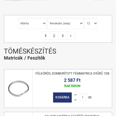
1
2
3
TÖMÉSKÉSZÍTÉS
Matricák
Feszítők
FÉLKÖRÖS, DOMBORÍTOTT FÉMMATRICA GYŰRŰ 1DB
2 587 Ft
RAKTÁRON
KOSÁRBA
db