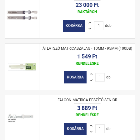
23 000 Ft
RAKTÁRON
KOSÁRBA
dob
ÁTLÁTSZÓ MATRICASZALAG • 10MM - 95MM (100DB)
1 549 Ft
RENDELÉSRE
KOSÁRBA
db
FALCON MATRICA FESZÍTŐ SENIOR
3 889 Ft
RENDELÉSRE
KOSÁRBA
db