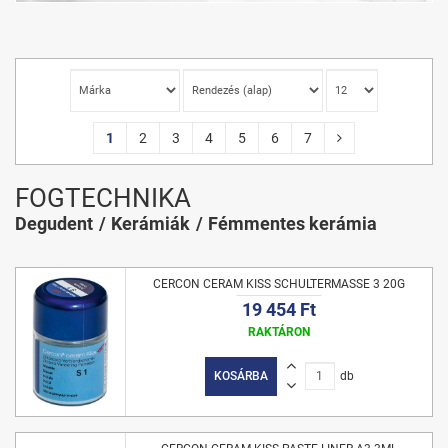
1
2
3
4
5
6
7
FOGTECHNIKA
Degudent
Kerámiák
Fémmentes kerámia
CERCON CERAM KISS SCHULTERMASSE 3 20G
19 454 Ft
RAKTÁRON
KOSÁRBA
db