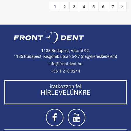
1
2
3
4
5
6
7
1133 Budapest, Váci út 92.
1135 Budapest, Kisgömb utca 25-27 (nagykereskedelem)
info@frontdent.hu
+36-1-218-0244
iratkozzon fel
HÍRLEVELÜNKRE