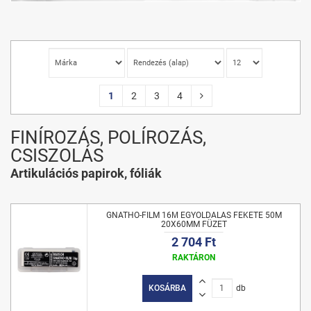
1
2
3
4
FINÍROZÁS, POLÍROZÁS,
CSISZOLÁS
Artikulációs papirok, fóliák
GNATHO-FILM 16Μ EGYOLDALAS FEKETE 50M
20X60MM FÜZET
2 704 Ft
RAKTÁRON
KOSÁRBA
db