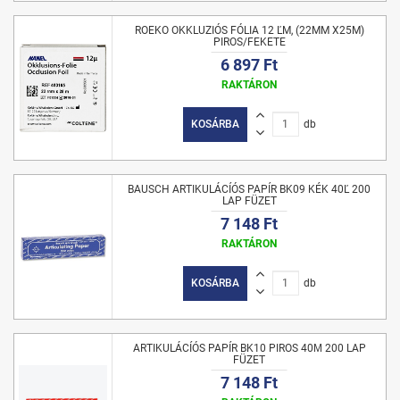
ROEKO OKKLUZIÓS FÓLIA 12 ĽM, (22MM X25M)
PIROS/FEKETE
6 897 Ft
RAKTÁRON
KOSÁRBA
db
BAUSCH ARTIKULÁCÍÓS PAPÍR BK09 KÉK 40Ľ 200
LAP FÜZET
7 148 Ft
RAKTÁRON
KOSÁRBA
db
ARTIKULÁCÍÓS PAPÍR BK10 PIROS 40Μ 200 LAP
FÜZET
7 148 Ft