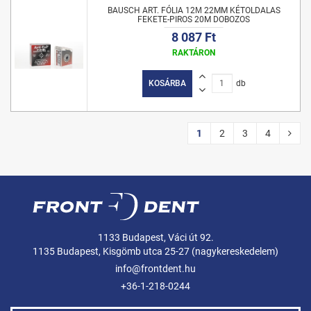
BAUSCH ART. FÓLIA 12Μ 22MM KÉTOLDALAS
FEKETE-PIROS 20M DOBOZOS
8 087 Ft
RAKTÁRON
KOSÁRBA
db
1
2
3
4
1133 Budapest, Váci út 92.
1135 Budapest, Kisgömb utca 25-27 (nagykereskedelem)
info@frontdent.hu
+36-1-218-0244