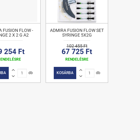
 FUSION FLOW -
ADMIRA FUSION FLOW SET
NGE 2 X 2 G A2
SYRINGE 5X2G
102 455 Ft
9 254 Ft
67 725 Ft
RENDELÉSRE
RENDELÉSRE
RBA
db
KOSÁRBA
db