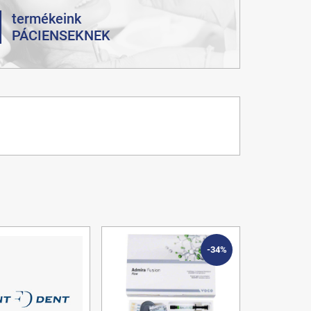
termékeink
PÁCIENSEKNEK
-34%