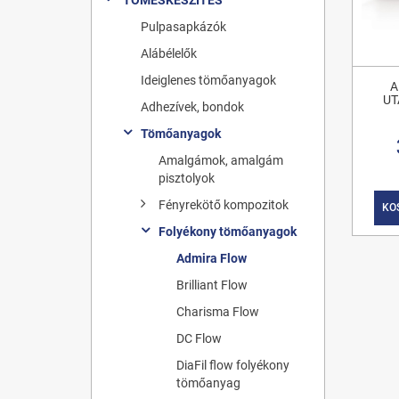
Pulpasapkázók
Alábélelők
Ideiglenes tömőanyagok
A
UT
Adhezívek, bondok
Tömőanyagok
Amalgámok, amalgám
pisztolyok
Fényrekötő kompozitok
KO
Folyékony tömőanyagok
Admira Flow
Brilliant Flow
Charisma Flow
DC Flow
DiaFil flow folyékony
tömőanyag