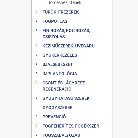
töméshez, Gépek
FÚRÓK, FRÉZEREK
FOGPÓTLÁS
FINÍROZÁS, POLÍROZÁS,
CSISZOLÁS
KÉZIMŰSZEREK, ÜVEGÁRU
GYÖKÉRKEZELÉS
SZÁJSEBÉSZET
IMPLANTOLÓGIA
CSONT ÉS LÁGYRÉSZ
REGENERÁCIÓ
GYÓGYHATÁSÚ SZEREK
GYÓGYSZEREK
PREVENCIÓ
FOGFEHÉRÍTÉS, FOGÉKSZER
FOGSZABÁLYOZÁS