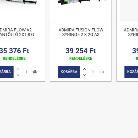
DMIRA FLOW A2
ADMIRA FUSION FLOW
ADMIRA
ÁNTÖLTŐ 2X1,8 G
SYRINGE 2 X 2G A3
SYRI
35 376 Ft
39 254 Ft
3
RENDELÉSRE
RENDELÉSRE
SÁRBA
db
KOSÁRBA
db
KOSÁ