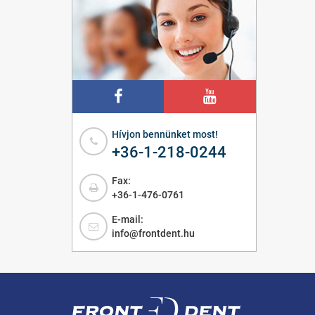
Hívjon bennünket most!
+36-1-218-0244
Fax:
+36-1-476-0761
E-mail:
info@frontdent.hu