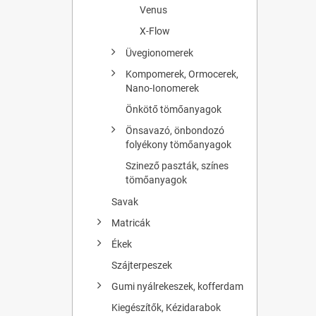
Venus
X-Flow
Üvegionomerek
Kompomerek, Ormocerek,
Nano-Ionomerek
Önkötő tömőanyagok
Önsavazó, önbondozó
folyékony tömőanyagok
Szinező paszták, színes
tömőanyagok
Savak
Matricák
Ékek
Szájterpeszek
Gumi nyálrekeszek, kofferdam
Kiegészítők, Kézidarabok