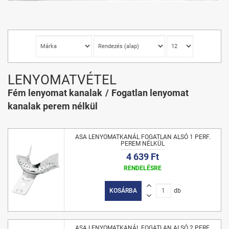
LENYOMATVÉTEL
Fém lenyomat kanalak
Fogatlan lenyomat
kanalak perem nélkül
ASA LENYOMATKANÁL FOGATLAN ALSÓ 1 PERF.
PEREM NÉLKÜL
4 639 Ft
RENDELÉSRE
KOSÁRBA
db
ASA LENYOMATKANÁL FOGATLAN ALSÓ 2 PERF.