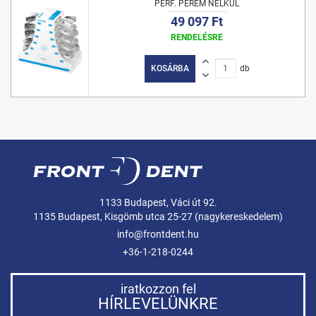
PERF. PEREM NÉLKÜL
49 097 Ft
RENDELÉSRE
KOSÁRBA
db
1133 Budapest, Váci út 92.
1135 Budapest, Kisgömb utca 25-27 (nagykereskedelem)
info@frontdent.hu
+36-1-218-0244
iratkozzon fel
HÍRLEVELÜNKRE