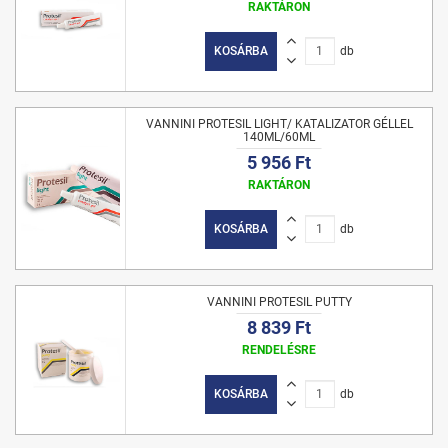
RAKTÁRON
KOSÁRBA
db
VANNINI PROTESIL LIGHT/ KATALIZATOR GÉLLEL
140ML/60ML
5 956 Ft
RAKTÁRON
KOSÁRBA
db
VANNINI PROTESIL PUTTY
8 839 Ft
RENDELÉSRE
KOSÁRBA
db