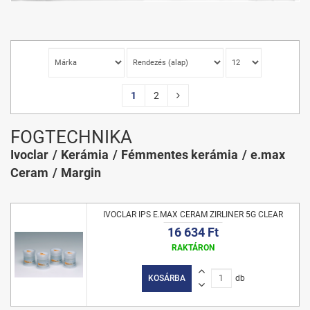
1
2
FOGTECHNIKA
Ivoclar
Kerámia
Fémmentes kerámia
e.max
Ceram
Margin
IVOCLAR IPS E.MAX CERAM ZIRLINER 5G CLEAR
16 634 Ft
RAKTÁRON
KOSÁRBA
db