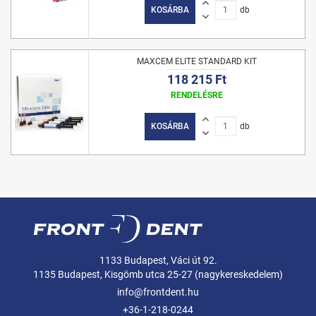
KOSÁRBA
db
MAXCEM ELITE STANDARD KIT
118 215 Ft
RENDELÉSRE
KOSÁRBA
db
1133 Budapest, Váci út 92.
1135 Budapest, Kisgömb utca 25-27 (nagykereskedelem)
info@frontdent.hu
+36-1-218-0244