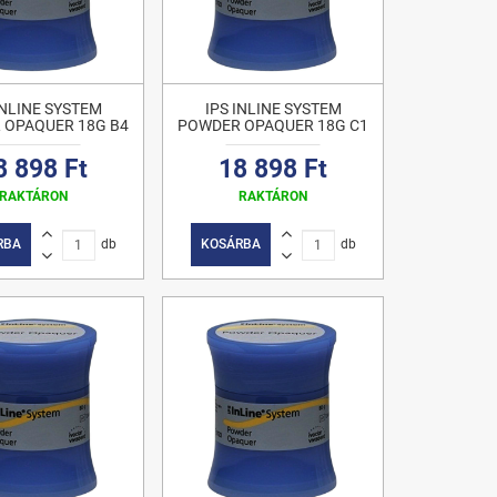
INLINE SYSTEM
IPS INLINE SYSTEM
 OPAQUER 18G B4
POWDER OPAQUER 18G C1
8 898 Ft
18 898 Ft
RAKTÁRON
RAKTÁRON
RBA
db
KOSÁRBA
db