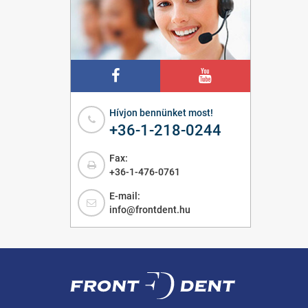
Hívjon bennünket most!
+36-1-218-0244
Fax:
+36-1-476-0761
E-mail:
info@frontdent.hu