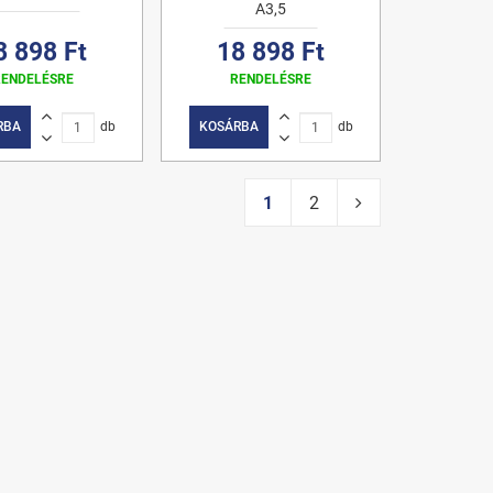
A3,5
8 898 Ft
18 898 Ft
RENDELÉSRE
RENDELÉSRE
RBA
db
KOSÁRBA
db
1
2