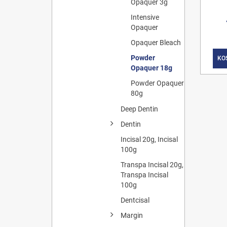
Opaquer 3g
Intensive
Opaquer
Opaquer Bleach
Powder
KO
Opaquer 18g
Powder Opaquer
80g
Deep Dentin
Dentin
Incisal 20g, Incisal
100g
Transpa Incisal 20g,
Transpa Incisal
100g
Dentcisal
Margin