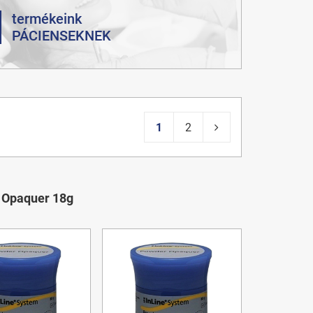
termékeink
PÁCIENSEKNEK
1
2
 Opaquer 18g