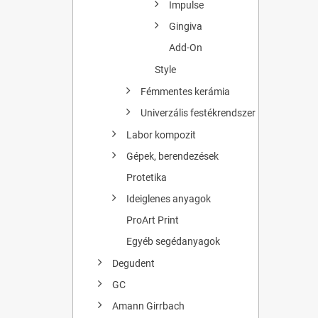
Impulse
Gingiva
Add-On
Style
Fémmentes kerámia
Univerzális festékrendszer
Labor kompozit
Gépek, berendezések
Protetika
Ideiglenes anyagok
ProArt Print
Egyéb segédanyagok
Degudent
GC
Amann Girrbach