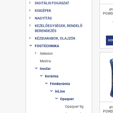
DIGITÁLIS FOGÁSZAT
IP
KISGÉPEK
POWD
NAGYÍTÁS
KEZELŐEGYSÉGEK, RENDELŐ
BERENDEZÉS
KÉZIDARABOK, OLAJZÓK
KO
FOGTECHNIKA
Selexion
Mestra
Ivoclar
Kerámia
Fémkerámia
InLine
Opaquer
Opaquer 9g
IP
POWD