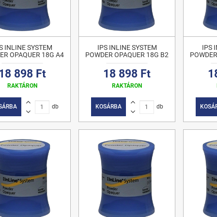
S INLINE SYSTEM
IPS INLINE SYSTEM
IPS 
ER OPAQUER 18G A4
POWDER OPAQUER 18G B2
POWDER
18 898 Ft
18 898 Ft
1
RAKTÁRON
RAKTÁRON
SÁRBA
db
KOSÁRBA
db
KOSÁ