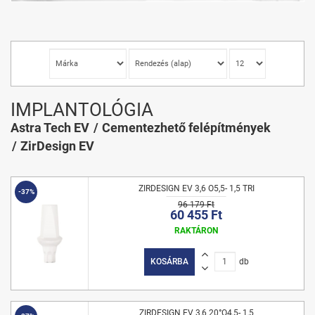
IMPLANTOLÓGIA
Astra Tech EV
Cementezhető felépítmények
ZirDesign EV
ZIRDESIGN EV 3,6 O5,5- 1,5 TRI
-37%
96 179 Ft
60 455 Ft
RAKTÁRON
KOSÁRBA
db
ZIRDESIGN EV 3,6 20°O4,5- 1,5