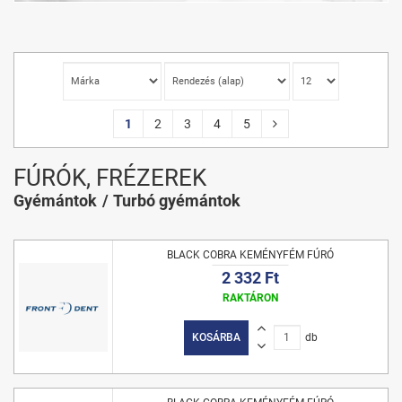
1
2
3
4
5
FÚRÓK, FRÉZEREK
Gyémántok
Turbó gyémántok
BLACK COBRA KEMÉNYFÉM FÚRÓ
2 332 Ft
RAKTÁRON
KOSÁRBA
db