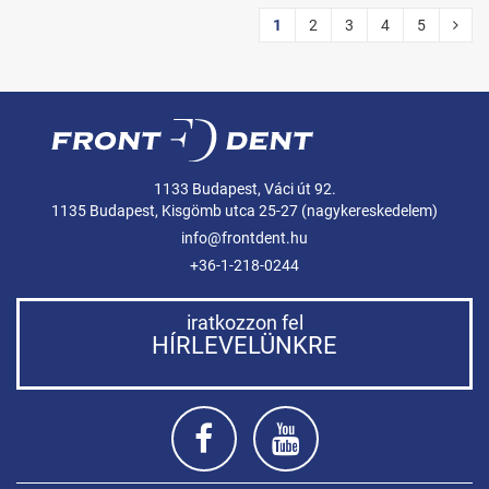
1
2
3
4
5
1133 Budapest, Váci út 92.
1135 Budapest, Kisgömb utca 25-27 (nagykereskedelem)
info@frontdent.hu
+36-1-218-0244
iratkozzon fel
HÍRLEVELÜNKRE