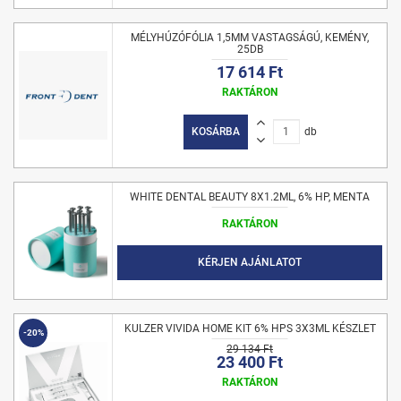
MÉLYHÚZÓFÓLIA 1,5MM VASTAGSÁGÚ, KEMÉNY,
25DB
17 614 Ft
RAKTÁRON
KOSÁRBA
db
WHITE DENTAL BEAUTY 8X1.2ML, 6% HP, MENTA
RAKTÁRON
KÉRJEN AJÁNLATOT
KULZER VIVIDA HOME KIT 6% HPS 3X3ML KÉSZLET
-20%
29 134 Ft
23 400 Ft
RAKTÁRON