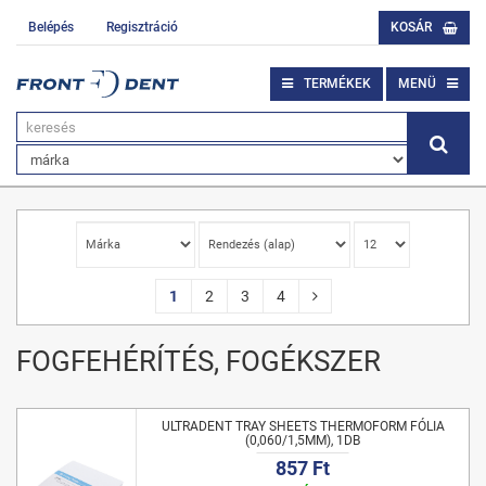
Belépés
Regisztráció
KOSÁR
TERMÉKEK
MENÜ
1
2
3
4
FOGFEHÉRÍTÉS, FOGÉKSZER
ULTRADENT TRAY SHEETS THERMOFORM FÓLIA
(0,060/1,5MM), 1DB
857 Ft