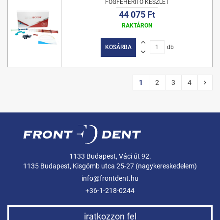
FOGFEHÉRÍTŐ KÉSZLET
44 075 Ft
RAKTÁRON
KOSÁRBA
db
1
2
3
4
1133 Budapest, Váci út 92.
1135 Budapest, Kisgömb utca 25-27 (nagykereskedelem)
info@frontdent.hu
+36-1-218-0244
iratkozzon fel