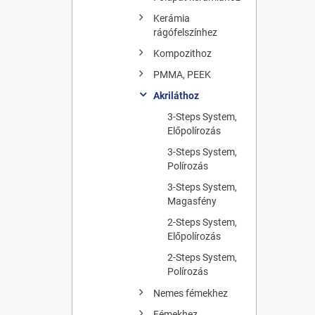
Kerámia
rágófelszínhez
Kompozithoz
PMMA, PEEK
Akriláthoz
3-Steps System,
Előpolírozás
3-Steps System,
Polírozás
3-Steps System,
Magasfény
2-Steps System,
Előpolírozás
2-Steps System,
Polírozás
Nemes fémekhez
Fémekhez