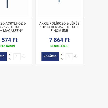
ZÓ ACRYLHOZ 3-
AKRIL POLÍROZÓ 2-LÉPÉS
S 9579H104100
KÚP KEREK 9573U104100
OM,MAGASFÉNY
FINOM 5DB
 574 Ft
7 864 Ft
RAKTÁRON
RENDELÉSRE
RBA
db
KOSÁRBA
db