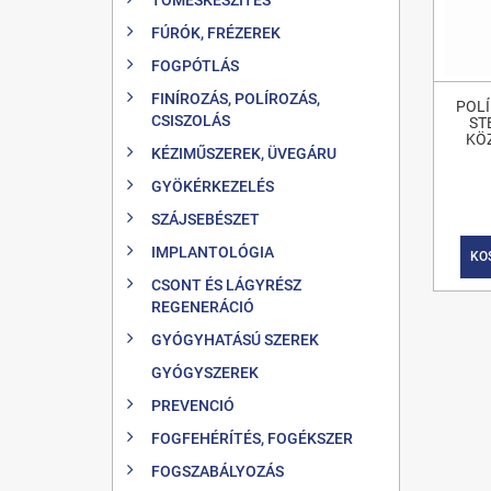
FÚRÓK, FRÉZEREK
FOGPÓTLÁS
FINÍROZÁS, POLÍROZÁS,
POLÍ
CSISZOLÁS
ST
KÖ
KÉZIMŰSZEREK, ÜVEGÁRU
GYÖKÉRKEZELÉS
SZÁJSEBÉSZET
IMPLANTOLÓGIA
KO
CSONT ÉS LÁGYRÉSZ
REGENERÁCIÓ
GYÓGYHATÁSÚ SZEREK
GYÓGYSZEREK
PREVENCIÓ
FOGFEHÉRÍTÉS, FOGÉKSZER
FOGSZABÁLYOZÁS