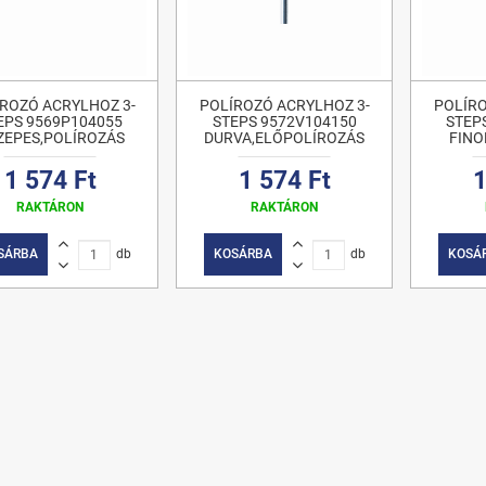
ROZÓ ACRYLHOZ 3-
POLÍROZÓ ACRYLHOZ 3-
POLÍRO
EPS 9569P104055
STEPS 9572V104150
STEP
ZEPES,POLÍROZÁS
DURVA,ELŐPOLÍROZÁS
FIN
1 574 Ft
1 574 Ft
1
RAKTÁRON
RAKTÁRON
SÁRBA
db
KOSÁRBA
db
KOSÁ