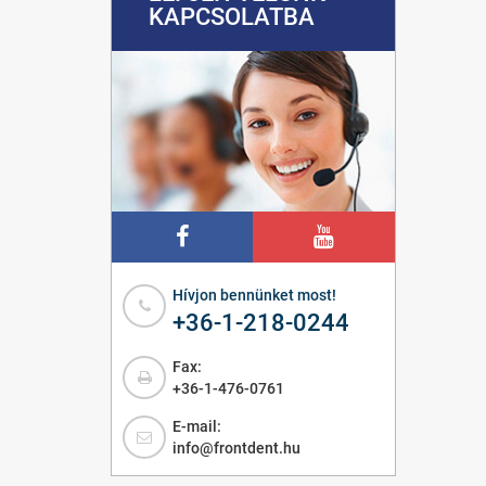
KAPCSOLATBA
Hívjon bennünket most!
+36-1-218-0244
Fax:
+36-1-476-0761
E-mail:
info@frontdent.hu