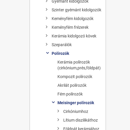
Gyémánt kidolgozók
Szinter gyémánt kidolgozók
Keményfém kidolgozók
Keményfém frézerek
Kerámia kidolgozó kövek
Szeparálók
Polírozók
Kerámia polírozók
(cirkónium,prés,földpát)
Kompozit polírozók
Akrilát polírozók
Fém polírozók
Meisinger polírozók
Cirkóniumhoz
Lítium diszilikáthoz
Földpát kerámiához