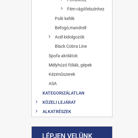
Fém rágófelszínhez
Polír kefék
Befogó,mandrell
Acél kidolgozók
Black Cobra Line
Spofa akrilátok
Mélyhúzó fóliák, gépek
Kéziműszerek
ASA
KATEGORIZÁLATLAN
KÖZELI LEJÁRAT
ALKATRÉSZEK
LÉPJEN VELÜNK