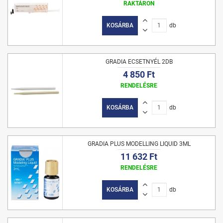
RAKTÁRON
KOSÁRBA
db
GRADIA ECSETNYÉL 2DB
4 850 Ft
RENDELÉSRE
KOSÁRBA
db
GRADIA PLUS MODELLING LIQUID 3ML
11 632 Ft
RENDELÉSRE
KOSÁRBA
db