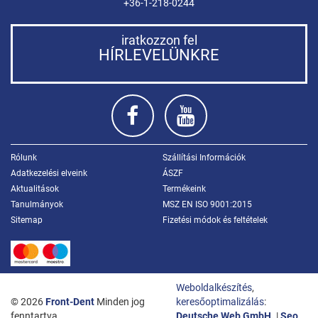
+36-1-218-0244
iratkozzon fel
HÍRLEVELÜNKRE
Rólunk
Szállítási Információk
Adatkezelési elveink
ÁSZF
Aktualitások
Termékeink
Tanulmányok
MSZ EN ISO 9001:2015
Sitemap
Fizetési módok és feltételek
Weboldalkészítés
,
© 2026
Front-Dent
Minden jog
keresőoptimalizálás
:
fenntartva.
Deutsche Web GmbH.
|
Seo