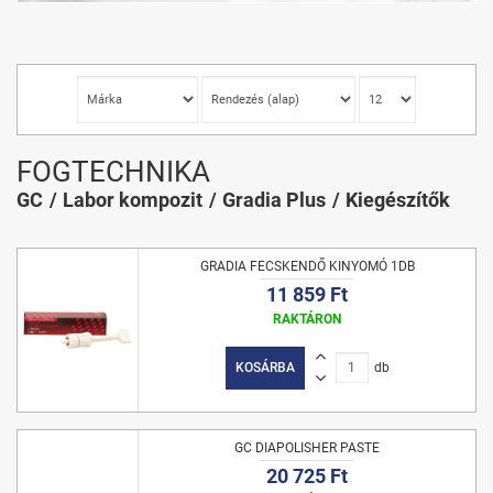
FOGTECHNIKA
GC
Labor kompozit
Gradia Plus
Kiegészítők
GRADIA FECSKENDŐ KINYOMÓ 1DB
11 859 Ft
RAKTÁRON
KOSÁRBA
db
GC DIAPOLISHER PASTE
20 725 Ft