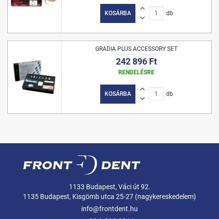
KOSÁRBA
db
GRADIA PLUS ACCESSORY SET
242 896 Ft
RENDELÉSRE
KOSÁRBA
db
1133 Budapest, Váci út 92.
1135 Budapest, Kisgömb utca 25-27 (nagykereskedelem)
info@frontdent.hu