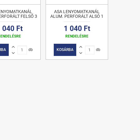
LENYOMATKANÁL
ASA LENYOMATKANÁL
ERFORÁLT FELSŐ 3
ALUM. PERFORÁLT ALSÓ 1
 040 Ft
1 040 Ft
RENDELÉSRE
RENDELÉSRE
RBA
db
KOSÁRBA
db