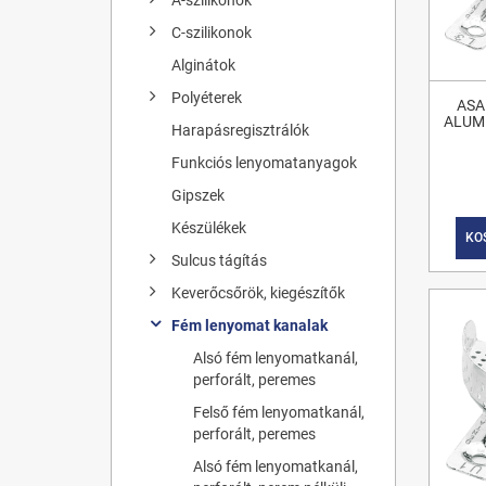
C-szilikonok
Alginátok
Polyéterek
ASA
ALUM
Harapásregisztrálók
Funkciós lenyomatanyagok
Gipszek
Készülékek
KO
Sulcus tágítás
Keverőcsőrök, kiegészítők
Fém lenyomat kanalak
Alsó fém lenyomatkanál,
perforált, peremes
Felső fém lenyomatkanál,
perforált, peremes
Alsó fém lenyomatkanál,