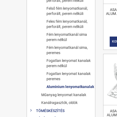
perforált, perem nélküli
Felső fém lenyomatkanál,
ASA
perforált, perem nélküli
ALUM.
Feles fém lenyomatkanál,
perforált, perem nélküli
Fém lenyomatkanál sima
perem nélkül
KO
Fém lenyomatkanál sima,
peremes
Fogatlan lenyomat kanalak
perem nélkül
Fogatlan lenyomat kanalak
peremes
Aluminium lenyomatkanalak
Műanyag lenyomat kanalak
Kanálragasztók, oldók
TÖMÉSKÉSZÍTÉS
ASA
ALUM