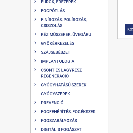
FÚRÓK, FRÉZEREK
FOGPÓTLÁS
FINÍROZÁS, POLÍROZÁS,
CSISZOLÁS
KO
KÉZIMŰSZEREK, ÜVEGÁRU
GYÖKÉRKEZELÉS
SZÁJSEBÉSZET
IMPLANTOLÓGIA
CSONT ÉS LÁGYRÉSZ
REGENERÁCIÓ
GYÓGYHATÁSÚ SZEREK
GYÓGYSZEREK
PREVENCIÓ
FOGFEHÉRÍTÉS, FOGÉKSZER
FOGSZABÁLYOZÁS
DIGITÁLIS FOGÁSZAT