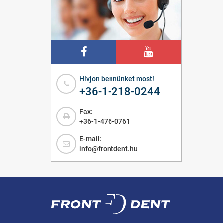
Hívjon bennünket most!
+36-1-218-0244
Fax:
+36-1-476-0761
E-mail:
info@frontdent.hu