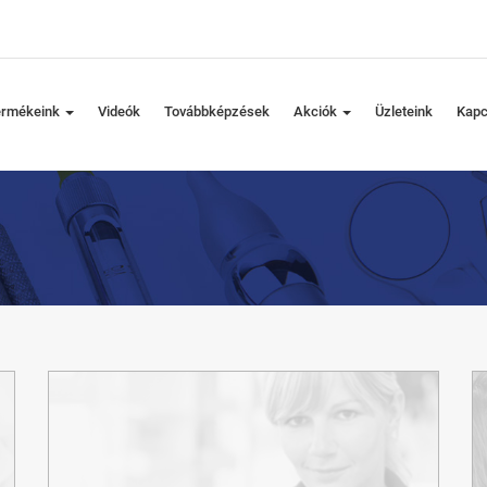
ermékeink
Videók
Továbbképzések
Akciók
Üzleteink
Kapc