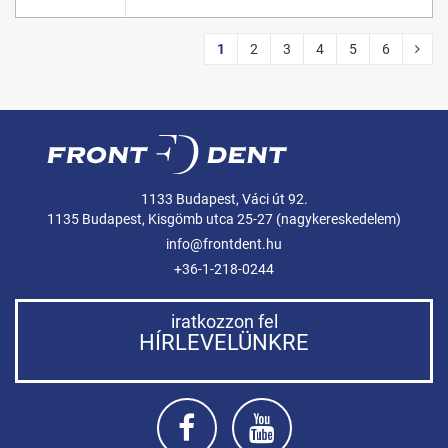
1
2
3
4
5
6
1133 Budapest, Váci út 92.
1135 Budapest, Kisgömb utca 25-27 (nagykereskedelem)
info@frontdent.hu
+36-1-218-0244
iratkozzon fel
HÍRLEVELÜNKRE