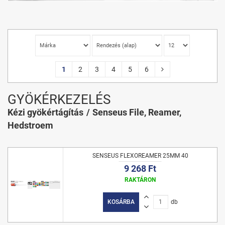
1
2
3
4
5
6
GYÖKÉRKEZELÉS
Kézi gyökértágítás
Senseus File, Reamer,
Hedstroem
SENSEUS FLEXOREAMER 25MM 40
9 268 Ft
RAKTÁRON
KOSÁRBA
db