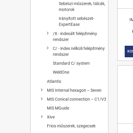
Sebészi műszerek, tálcák,
motorok
Irányított sebészet-
I
ExpertEase
/X - indexált felépítmény
rendszer
C/ - index nélküli felépítmény
KO
rendszer
Standard C/ system
WeldOne
Atlantis
MIS Internal hexagon – Seven
MIS Conical connection – C1/V3
MIS MGuide
Xive
Frios műszerek, szegecsek