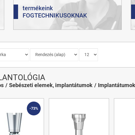
termékeink
FOGTECHNIKUSOKNAK
LANTOLÓGIA
os
Sebészeti elemek, implantátumok
Implantátumo
-73%