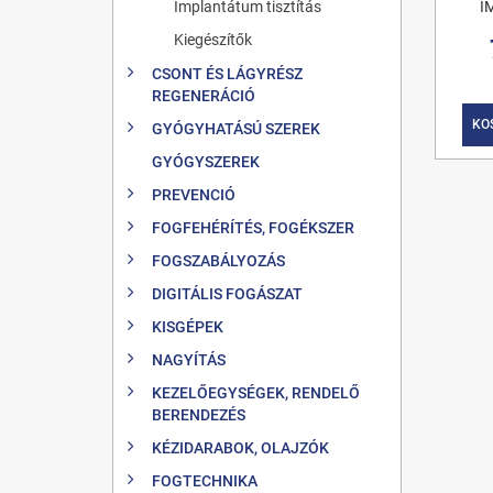
Implantátum tisztítás
I
Kiegészítők
CSONT ÉS LÁGYRÉSZ
REGENERÁCIÓ
KO
GYÓGYHATÁSÚ SZEREK
GYÓGYSZEREK
PREVENCIÓ
FOGFEHÉRÍTÉS, FOGÉKSZER
FOGSZABÁLYOZÁS
DIGITÁLIS FOGÁSZAT
KISGÉPEK
NAGYÍTÁS
KEZELŐEGYSÉGEK, RENDELŐ
BERENDEZÉS
KÉZIDARABOK, OLAJZÓK
FOGTECHNIKA