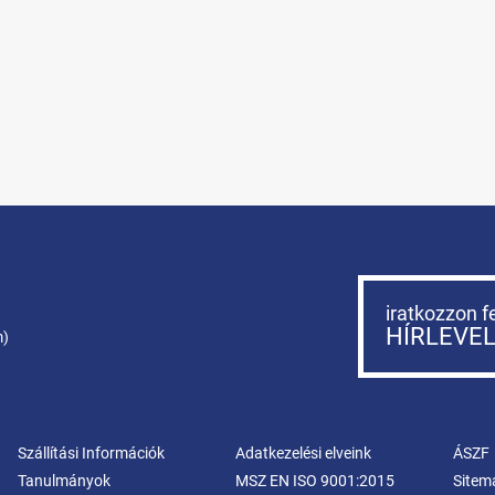
iratkozzon f
HÍRLEVE
m)
Szállítási Információk
Adatkezelési elveink
ÁSZF
Tanulmányok
MSZ EN ISO 9001:2015
Sitem