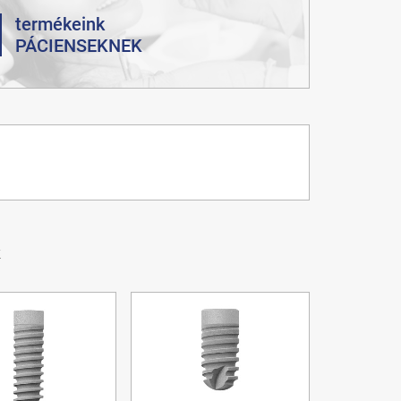
termékeink
PÁCIENSEKNEK
k