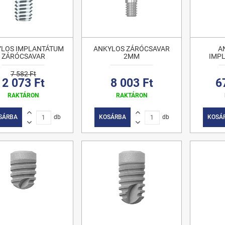
LOS IMPLANTÁTUM
ANKYLOS ZÁRÓCSAVAR
A
ZÁRÓCSAVAR
2MM
IMP
7 582 Ft
2 073 Ft
8 003 Ft
6
RAKTÁRON
RAKTÁRON
SÁRBA
db
KOSÁRBA
db
KOSÁ