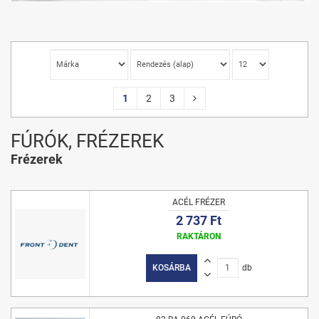
1
2
3
FÚRÓK, FRÉZEREK
Frézerek
ACÉL FRÉZER
2 737 Ft
RAKTÁRON
KOSÁRBA
db