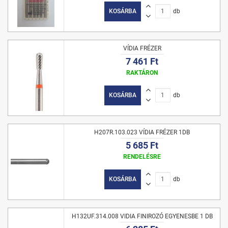
KOSÁRBA
db
VÍDIA FRÉZER
7 461 Ft
RAKTÁRON
KOSÁRBA
db
H207R.103.023 VÍDIA FRÉZER 1DB
5 685 Ft
RENDELÉSRE
KOSÁRBA
db
H132UF.314.008 VIDIA FINIROZÓ EGYENESBE 1 DB