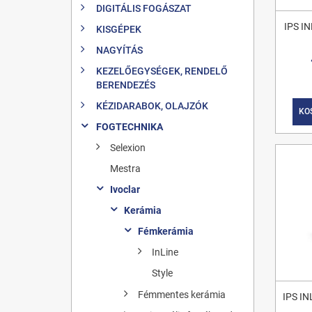
DIGITÁLIS FOGÁSZAT
IPS I
KISGÉPEK
NAGYÍTÁS
KEZELŐEGYSÉGEK, RENDELŐ
BERENDEZÉS
KÉZIDARABOK, OLAJZÓK
KO
FOGTECHNIKA
Selexion
Mestra
Ivoclar
Kerámia
Fémkerámia
InLine
Style
Fémmentes kerámia
IPS I