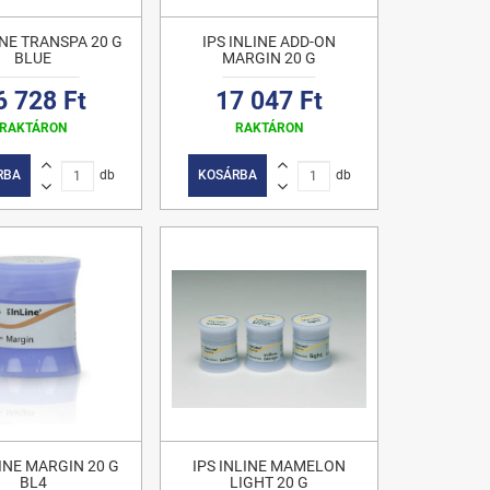
INE TRANSPA 20 G
IPS INLINE ADD-ON
BLUE
MARGIN 20 G
6 728 Ft
17 047 Ft
RAKTÁRON
RAKTÁRON
RBA
db
KOSÁRBA
db
LINE MARGIN 20 G
IPS INLINE MAMELON
BL4
LIGHT 20 G