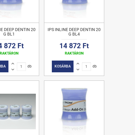
NE DEEP DENTIN 20
IPS INLINE DEEP DENTIN 20
G BL1
G BL4
4 872 Ft
14 872 Ft
RAKTÁRON
RAKTÁRON
RBA
db
KOSÁRBA
db