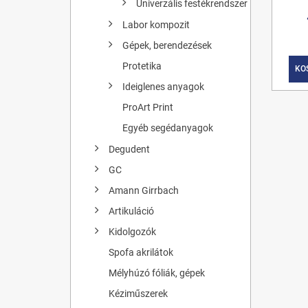
Univerzális festékrendszer
Labor kompozit
Gépek, berendezések
Protetika
KO
Ideiglenes anyagok
ProArt Print
Egyéb segédanyagok
Degudent
GC
Amann Girrbach
Artikuláció
Kidolgozók
Spofa akrilátok
Mélyhúzó fóliák, gépek
Kéziműszerek