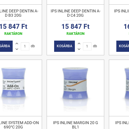
NLINE DEEP DENTIN A-
IPS INLINE DEEP DENTIN A-
IPS INL
D B3 20G
D C4 20G
15 847 Ft
15 847 Ft
1
RAKTÁRON
RAKTÁRON
SÁRBA
db
KOSÁRBA
db
KOSÁ
NLINE SYSTEM ADD-ON
IPS INLINE MARGIN 20 G
IPS IN
690°C 20G
BL1