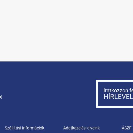
iratkozzon f
HÍRLEVE
m)
Szállítási Információk
Adatkezelési elveink
ÁSZF