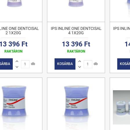
NLINE ONE DENTCISAL
IPS INLINE ONE DENTCISAL
IPS INLI
2 1X20G
4 1X20G
13 396 Ft
13 396 Ft
1
RAKTÁRON
RAKTÁRON
SÁRBA
db
KOSÁRBA
db
KOSÁ