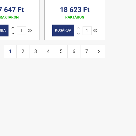
7 647 Ft
18 623 Ft
RAKTÁRON
RAKTÁRON
RBA
db
KOSÁRBA
db
1
2
3
4
5
6
7