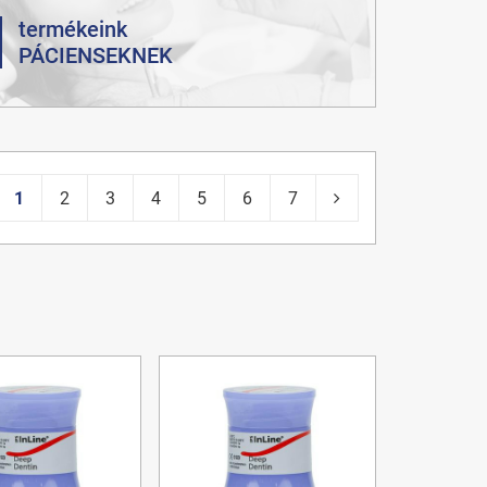
termékeink
PÁCIENSEKNEK
1
2
3
4
5
6
7