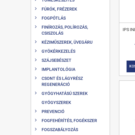
FÚRÓK, FRÉZEREK
FOGPÓTLÁS
FINÍROZÁS, POLÍROZÁS,
IPS I
CSISZOLÁS
KÉZIMŰSZEREK, ÜVEGÁRU
GYÖKÉRKEZELÉS
SZÁJSEBÉSZET
KO
IMPLANTOLÓGIA
CSONT ÉS LÁGYRÉSZ
REGENERÁCIÓ
GYÓGYHATÁSÚ SZEREK
GYÓGYSZEREK
PREVENCIÓ
FOGFEHÉRÍTÉS, FOGÉKSZER
FOGSZABÁLYOZÁS