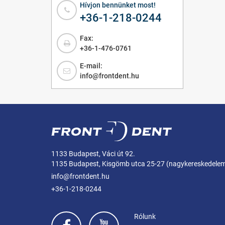
Hívjon bennünket most!
+36-1-218-0244
Fax:
+36-1-476-0761
E-mail:
info@frontdent.hu
1133 Budapest, Váci út 92.
1135 Budapest, Kisgömb utca 25-27 (nagykereskedele
info@frontdent.hu
+36-1-218-0244
Rólunk