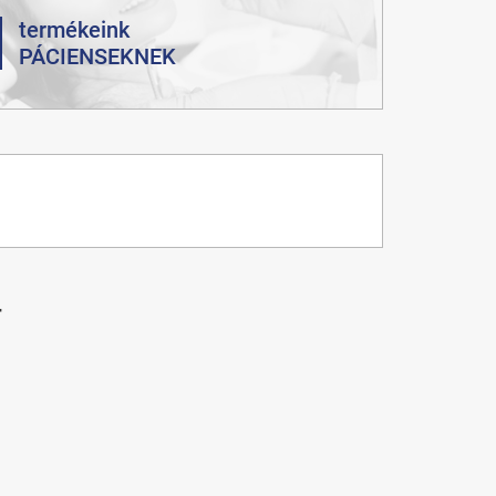
termékeink
PÁCIENSEKNEK
r