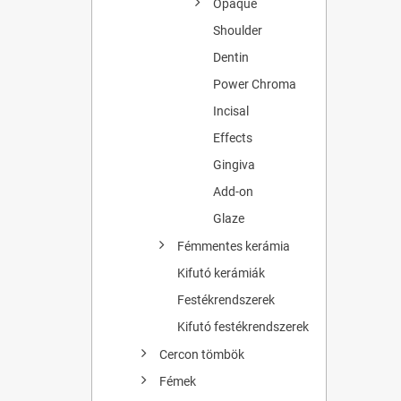
Opaque
Shoulder
Dentin
Power Chroma
Incisal
Effects
Gingiva
Add-on
Glaze
Fémmentes kerámia
Kifutó kerámiák
Festékrendszerek
Kifutó festékrendszerek
Cercon tömbök
Fémek