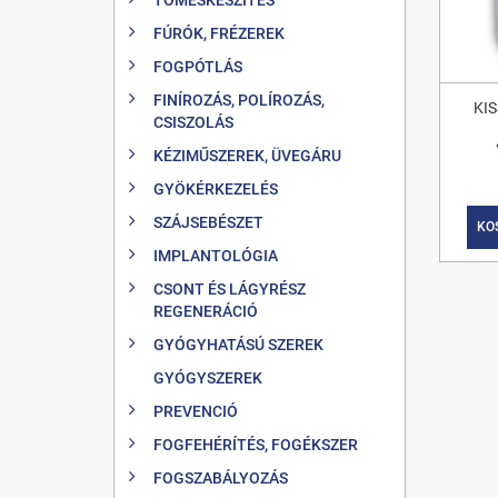
FÚRÓK, FRÉZEREK
FOGPÓTLÁS
FINÍROZÁS, POLÍROZÁS,
KI
CSISZOLÁS
KÉZIMŰSZEREK, ÜVEGÁRU
GYÖKÉRKEZELÉS
SZÁJSEBÉSZET
KO
IMPLANTOLÓGIA
CSONT ÉS LÁGYRÉSZ
REGENERÁCIÓ
GYÓGYHATÁSÚ SZEREK
GYÓGYSZEREK
PREVENCIÓ
FOGFEHÉRÍTÉS, FOGÉKSZER
FOGSZABÁLYOZÁS