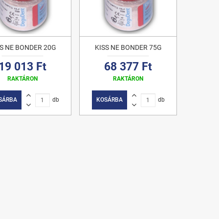
SS NE BONDER 20G
KISS NE BONDER 75G
19 013 Ft
68 377 Ft
RAKTÁRON
RAKTÁRON
SÁRBA
db
KOSÁRBA
db