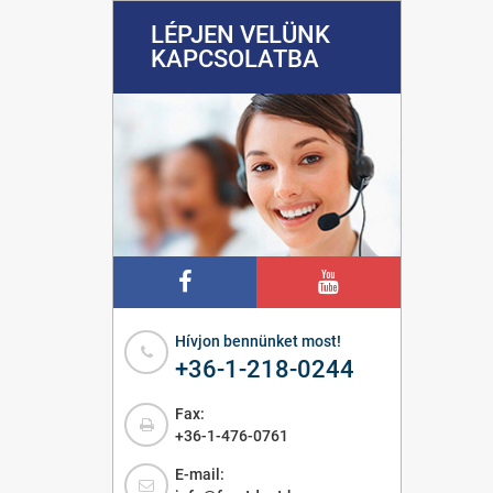
LÉPJEN VELÜNK
KAPCSOLATBA
Hívjon bennünket most!
+36-1-218-0244
Fax:
+36-1-476-0761
E-mail: