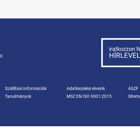
iratkozzon f
HÍRLEVE
m)
Szállítási Információk
Adatkezelési elveink
ÁSZF
Tanulmányok
MSZ EN ISO 9001:2015
Sitem