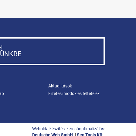
el
LÜNKRE
Aktualitások
ap
Fizetési módok és feltételek
Weboldalkészítés
,
keresőoptimalizálás
:
Deutsche Web GmbH.
|
Seo Tools Kft.