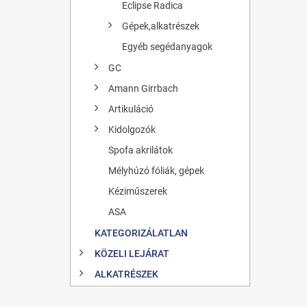
Eclipse Radica
Gépek,alkatrészek
Egyéb segédanyagok
GC
Amann Girrbach
Artikuláció
Kidolgozók
Spofa akrilátok
Mélyhúzó fóliák, gépek
Kéziműszerek
ASA
KATEGORIZÁLATLAN
KÖZELI LEJÁRAT
ALKATRÉSZEK