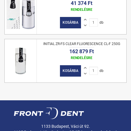
41 374 Ft
RENDELÉSRE
KOSÁRBA
db
INITIAL ZR-FS CLEAR FLUORESCENCE CL-F 250G
162 879 Ft
RENDELÉSRE
KOSÁRBA
db
1133 Budapest, Váci út 92.