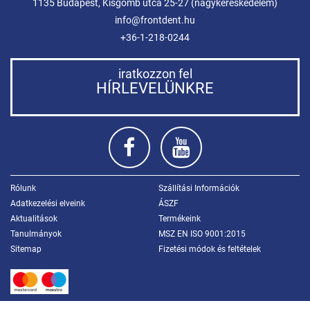
1135 Budapest, Kisgömb utca 25-27 (nagykereskedelem)
info@frontdent.hu
+36-1-218-0244
iratkozzon fel
HÍRLEVELÜNKRE
Rólunk
Szállítási Információk
Adatkezelési elveink
ÁSZF
Aktualitások
Termékeink
Tanulmányok
MSZ EN ISO 9001:2015
Sitemap
Fizetési módok és feltételek