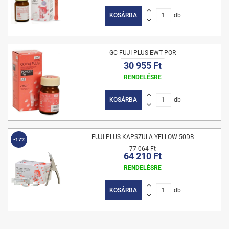
KOSÁRBA
db
GC FUJI PLUS EWT POR
30 955 Ft
RENDELÉSRE
KOSÁRBA
db
FUJI PLUS KAPSZULA YELLOW 50DB
-17%
77 064 Ft
64 210 Ft
RENDELÉSRE
KOSÁRBA
db