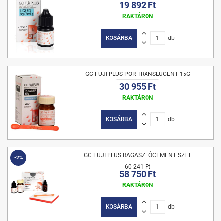
19 892 Ft
RAKTÁRON
KOSÁRBA
db
GC FUJI PLUS POR TRANSLUCENT 15G
30 955 Ft
RAKTÁRON
KOSÁRBA
db
GC FUJI PLUS RAGASZTÓCEMENT SZET
-2%
60 241 Ft
58 750 Ft
RAKTÁRON
KOSÁRBA
db