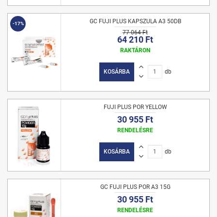
GC FUJI PLUS KAPSZULA A3 50DB
-17%
77 064 Ft
64 210 Ft
RAKTÁRON
KOSÁRBA
db
FUJI PLUS POR YELLOW
30 955 Ft
RENDELÉSRE
KOSÁRBA
db
GC FUJI PLUS POR A3 15G
30 955 Ft
RENDELÉSRE